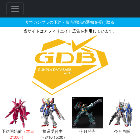
X でガンプラの予約・販売開始の通知を受け取る
当サイトはアフィリエイト広告を利用しています。
ダハックのガンプラの販売・再販
フ
リ
ー
ワ
ー
ド
検
索
予約開始前
（本日
抽選受付中
今月発売
今月再販
21:00~）
（~8/10 15:00）