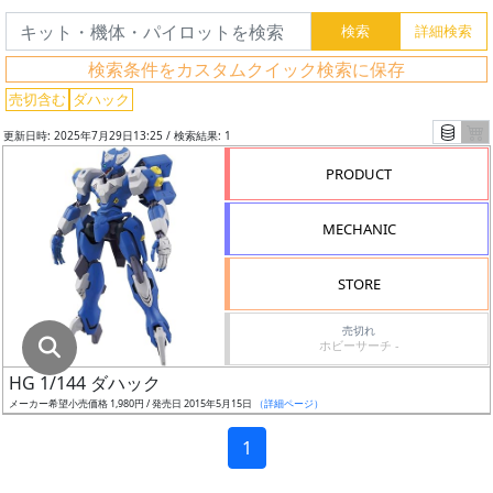
グ
レ
検索条件をカスタムクイック検索に保存
ー
ド
売切含む
ダハック
更新日時: 2025年7月29日13:25 / 検索結果: 1
PRODUCT
ス
ケ
MECHANIC
ー
ル
STORE
売切れ
ホビーサーチ -
成
HG 1/144 ダハック
形
メーカー希望小売価格 1,980円 / 発売日 2015年5月15日
（詳細ページ）
色
1