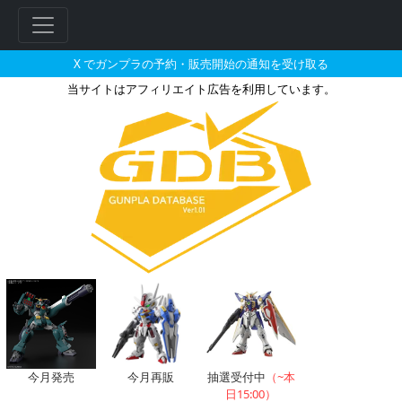
X でガンプラの予約・販売開始の通知を受け取る
当サイトはアフィリエイト広告を利用しています。
ジェガンのガンプラの販売・再販
フ
リ
ー
ワ
ー
今月発売
今月再販
抽選受付中
（~本
日15:00）
ド