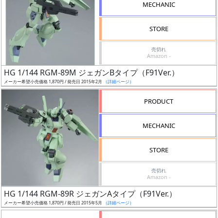
MECHANIC
形
色
STORE
売切れ
Amazon -
シ
HG 1/144 RGM-89M ジェガンBタイプ（F91Ver.）
リ
メーカー希望小売価格 1,870円 / 発売日 2015年2月
（詳細ページ）
ー
ズ・
PRODUCT
タ
イ
MECHANIC
ト
ル
STORE
売切れ
Amazon -
状
HG 1/144 RGM-89R ジェガンAタイプ（F91Ver.）
況
メーカー希望小売価格 1,870円 / 発売日 2015年5月
（詳細ページ）