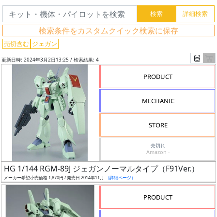
検
索
検索条件をカスタムクイック検索に保存
売切含む
ジェガン
更新日時: 2024年3月2日13:25 / 検索結果: 4
グ
レ
PRODUCT
ー
ド
MECHANIC
STORE
ス
売切れ
ケ
Amazon -
ー
HG 1/144 RGM-89J ジェガンノーマルタイプ（F91Ver.）
ル
メーカー希望小売価格 1,870円 / 発売日 2014年11月
（詳細ページ）
PRODUCT
成