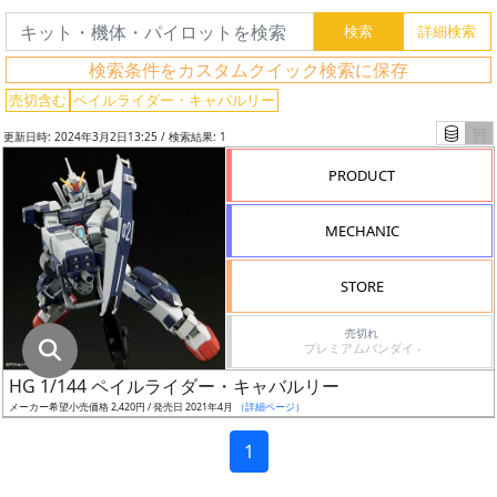
グ
レ
検索条件をカスタムクイック検索に保存
ー
ド
売切含む
ペイルライダー・キャバルリー
更新日時: 2024年3月2日13:25 / 検索結果: 1
PRODUCT
ス
ケ
MECHANIC
ー
ル
STORE
売切れ
プレミアムバンダイ -
成
HG 1/144 ペイルライダー・キャバルリー
形
メーカー希望小売価格 2,420円 / 発売日 2021年4月
（詳細ページ）
色
1