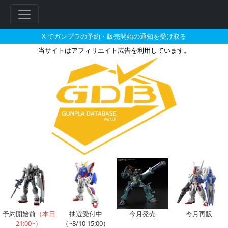
X でガンプラの予約・販売開始の通知を受け取る
当サイトはアフィリエイト広告を利用しています。
ペイルライダー・キャバルリーの
フ
リ
ー
ワ
ー
ド
検
索
予約開始前
（本日
抽選受付中
今月発売
今月再販
21:00~）
（~8/10 15:00）