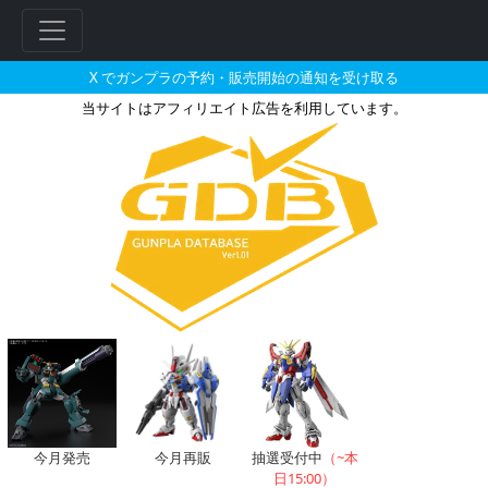
X でガンプラの予約・販売開始の通知を受け取る
当サイトはアフィリエイト広告を利用しています。
高機動型ザクII（ブレニフ・オ
フ
リ
ー
ワ
ー
ド
検
索
今月発売
今月再販
抽選受付中
（~本
日15:00）