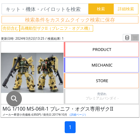
グ
レ
検索条件をカスタムクイック検索に保存
ー
ド
売切含む
高機動型ザクII（ブレニフ・オグス機）
更新日時: 2024年3月2日13:25 / 検索結果: 1
PRODUCT
ス
ケ
MECHANIC
ー
ル
STORE
売切れ
プレミアムバンダイ -
成
MG 1/100 MS-06R-1 ブレニフ・オグス専用ザクII
形
メーカー希望小売価格 4,950円 / 発売日 2017年10月
（詳細ページ）
色
1