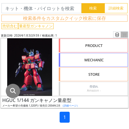
グ
レ
検索条件をカスタムクイック検索に保存
ー
ド
売切含む
量産型ガンキャノン
更新日時: 2026年1月3日9:59 / 検索結果: 1
PRODUCT
ス
ケ
MECHANIC
ー
ル
STORE
売切れ
Amazon -
成
HGUC 1/144 ガンキャノン量産型
形
メーカー希望小売価格 1,320円 / 発売日 2004年2月
（詳細ページ）
色
1