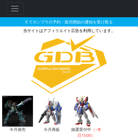
X でガンプラの予約・販売開始の通知を受け取る
当サイトはアフィリエイト広告を利用しています。
量産型ガンキャノンのガンプラの
フ
リ
ー
ワ
ー
ド
検
索
今月発売
今月再販
抽選受付中
（~本
日15:00）