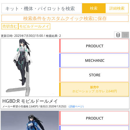
グ
検索条件をカスタムクイック検索に保存
レ
売切含む
モビルドールメイ
ー
更新日時: 2025年7月30日15:00 / 検索結果: 2
ド
PRODUCT
MECHANIC
ス
ケ
STORE
ー
ル
販売中
ホビーショップ カサレ 2,640円
HGBD:R モビルドールメイ
メーカー希望小売価格 2,640円 / 発売日 2020年1月25日
（詳細ページ）
成
形
PRODUCT
色