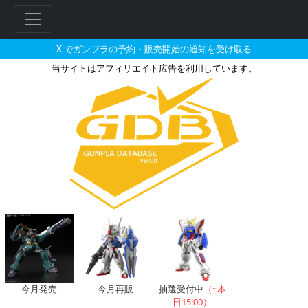
X でガンプラの予約・販売開始の通知を受け取る
当サイトはアフィリエイト広告を利用しています。
モビルドールメイのガンプラの販
フ
リ
ー
ワ
ー
ド
検
索
今月発売
今月再販
抽選受付中
（~本
日15:00）