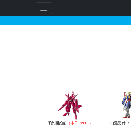
ケンプファー・シュヴェ
フ
リ
ー
ワ
ー
ド
検
索
予約開始前
（本日21:00~）
抽選受付中（~8