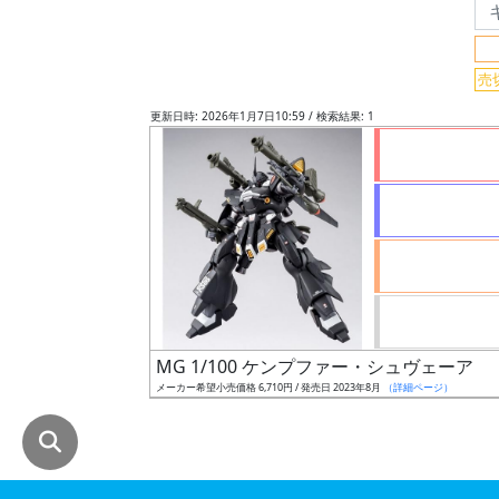
グ
レ
売
ー
ド
更新日時: 2026年1月7日10:59 / 検索結果: 1
ス
ケ
ー
ル
MG 1/100 ケンプファー・シュヴェーア
成
メーカー希望小売価格 6,710円 / 発売日 2023年8月
（詳細ページ）
形
色