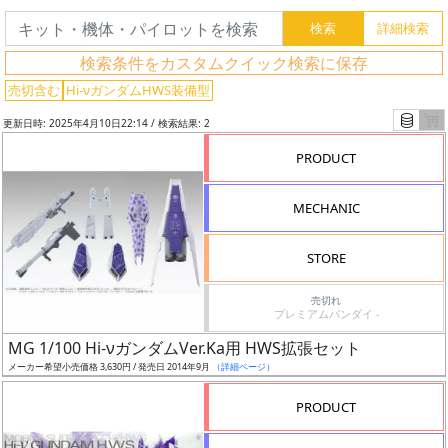
グ
検索条件をカスタムクイック検索に保存
レ
売切含む
Hi-νガンダムHWS装備型
ー
更新日時: 2025年4月10日22:14 / 検索結果: 2
ド
PRODUCT
MECHANIC
ス
ケ
STORE
ー
ル
売切れ
プレミアムバンダイ -
MG 1/100 Hi-νガンダムVer.Ka用 HWS拡張セット
メーカー希望小売価格 3,630円 / 発売日 2014年9月
（詳細ページ）
成
形
PRODUCT
色