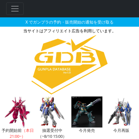
X でガンプラの予約・販売開始の通知を受け取る
当サイトはアフィリエイト広告を利用しています。
Hi-νガンダムHWS装備型のガ
フ
リ
ー
ワ
ー
ド
検
索
予約開始前
（本日
抽選受付中
今月発売
今月再販
21:00~）
（~8/10 15:00）