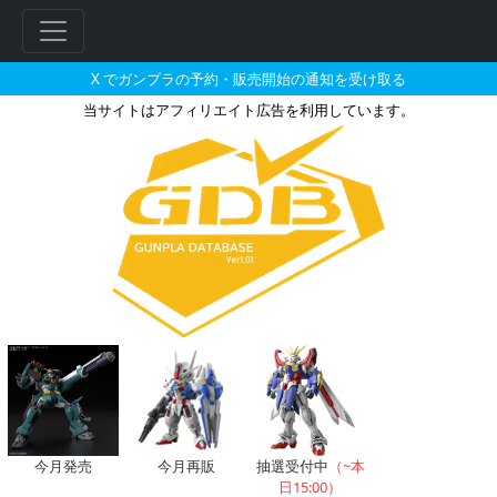
X でガンプラの予約・販売開始の通知を受け取る
当サイトはアフィリエイト広告を利用しています。
ディープストライカーのガンプラ
フ
リ
ー
ワ
ー
ド
検
索
今月発売
今月再販
抽選受付中
（~本
日15:00）