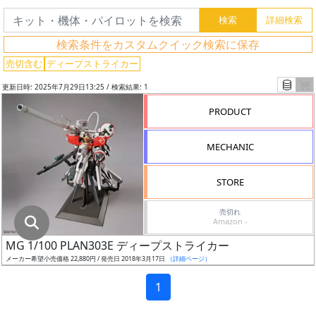
グ
レ
検索条件をカスタムクイック検索に保存
ー
ド
売切含む
ディープストライカー
更新日時: 2025年7月29日13:25 / 検索結果: 1
PRODUCT
ス
ケ
MECHANIC
ー
ル
STORE
売切れ
Amazon -
成
MG 1/100 PLAN303E ディープストライカー
形
メーカー希望小売価格 22,880円 / 発売日 2018年3月17日
（詳細ページ）
色
1