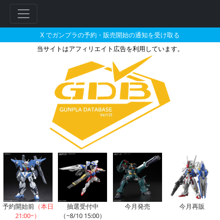
X でガンプラの予約・販売開始の通知を受け取る
当サイトはアフィリエイト広告を利用しています。
アクア・ハンブラビIIのガンプ
フ
リ
ー
ワ
ー
ド
検
索
予約開始前
（本日
抽選受付中
今月発売
今月再販
21:00~）
（~8/10 15:00）