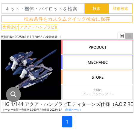
グ
レ
検索条件をカスタムクイック検索に保存
ー
ド
売切含む
アクア・ハンブラビII
更新日時: 2025年1月1日20:36 / 検索結果: 1
PRODUCT
ス
ケ
MECHANIC
ー
ル
STORE
売切れ
プレミアムバンダイ -
成
HG 1/144 アクア・ハンブラビII ティターンズ仕様（A.O.Z RE
形
メーカー希望小売価格 3,080円 / 発売日 2023年6月
（詳細ページ）
色
1