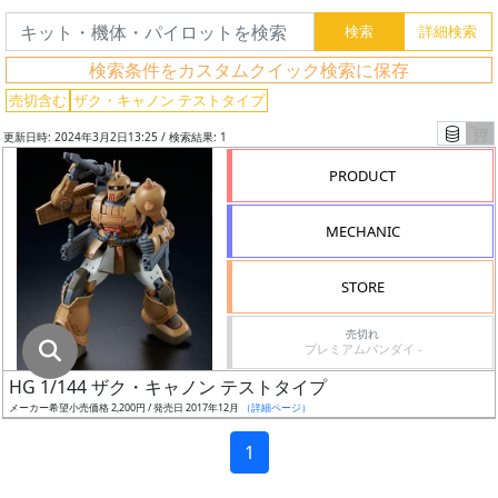
グ
レ
検索条件をカスタムクイック検索に保存
ー
ド
売切含む
ザク・キャノン テストタイプ
更新日時: 2024年3月2日13:25 / 検索結果: 1
PRODUCT
ス
ケ
MECHANIC
ー
ル
STORE
売切れ
プレミアムバンダイ -
成
HG 1/144 ザク・キャノン テストタイプ
形
メーカー希望小売価格 2,200円 / 発売日 2017年12月
（詳細ページ）
色
1