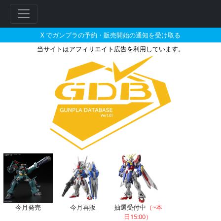
X でガンプラの予約・販売開始の通知を受け取る
当サイトはアフィリエイト広告を利用しています。
ザク・キャノン テストタイプの
フ
リ
ー
ワ
ー
ド
検
索
今月発売
今月再販
抽選受付中
（~本
日15:00）