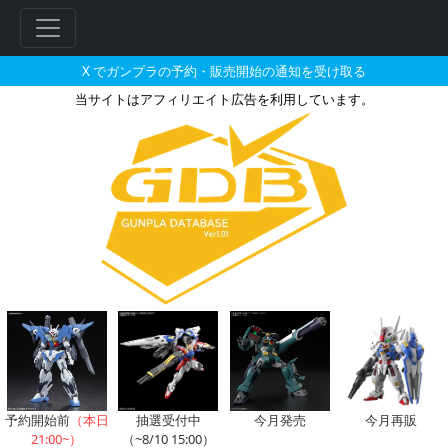
X でガンプラの予約・販売開始の通知を受け取る
当サイトはアフィリエイト広告を利用しています。
グフ（マ・クベ機）のガンプラの
フ
リ
ー
ワ
ー
ド
検
索
予約開始前
（本日
抽選受付中
今月発売
今月再販
21:00~）
（~8/10 15:00）