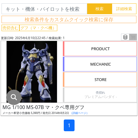
グ
レ
検索条件をカスタムクイック検索に保存
ー
ド
売切含む
グフ（マ・クベ機）
更新日時: 2025年6月10日22:45 / 検索結果: 1
PRODUCT
ス
ケ
MECHANIC
ー
ル
STORE
売切れ
プレミアムバンダイ -
成
MG 1/100 MS-07B マ・クベ専用グフ
形
メーカー希望小売価格 5,390円 / 発売日 2014年8月2日
（詳細ページ）
色
1