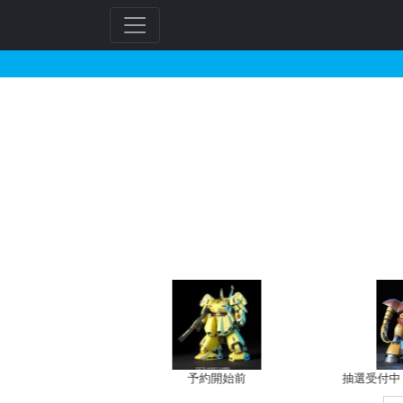
ガンダムラジエルのガン
フ
リ
ー
ワ
ー
ド
検
索
バン新規予約
予約開始前
抽選受付中（~