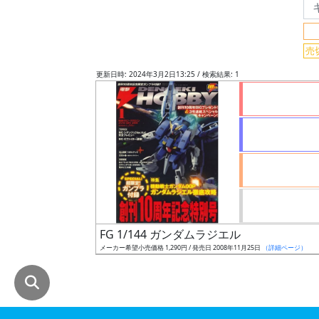
グ
レ
売
ー
ド
更新日時: 2024年3月2日13:25 / 検索結果: 1
ス
ケ
ー
ル
FG 1/144 ガンダムラジエル
成
メーカー希望小売価格 1,290円 / 発売日 2008年11月25日
（詳細ページ）
形
色