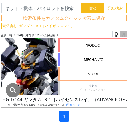
グ
レ
検索条件をカスタムクイック検索に保存
ー
ド
売切含む
ガンダムTR-1［ハイゼンスレイ］
更新日時: 2024年3月2日13:25 / 検索結果: 1
PRODUCT
ス
ケ
MECHANIC
ー
ル
STORE
売切れ
プレミアムバンダイ -
成
HG 1/144 ガンダムTR-1［ハイゼンスレイ］（ADVANCE 
形
メーカー希望小売価格 3,850円 / 発売日 2020年6月1日
（詳細ページ）
色
1