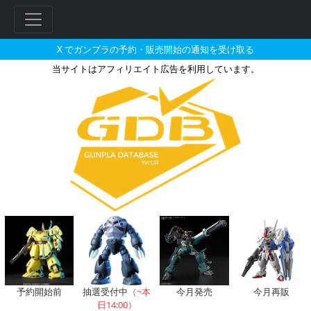
X でガンプラの予約・販売開始の通知を受け取る
当サイトはアフィリエイト広告を利用しています。
ガンダムTR-1［ハイゼンスレイ
フ
リ
ー
ワ
ー
ド
検
索
予約開始前
抽選受付中
（~本
今月発売
今月再販
日14:00）