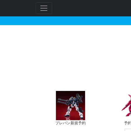
ガンダムアスクレプオス
フ
リ
ー
ワ
ー
ド
検
索
プレバン新規予約
予