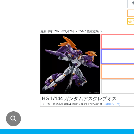
グ
レ
売
ー
ド
更新日時: 2025年9月26日23:56 / 検索結果: 2
ス
ケ
ー
ル
HG 1/144 ガンダムアスクレプオス
成
メーカー希望小売価格 4,180円 / 発売日 2022年1月
（詳細ページ）
形
色