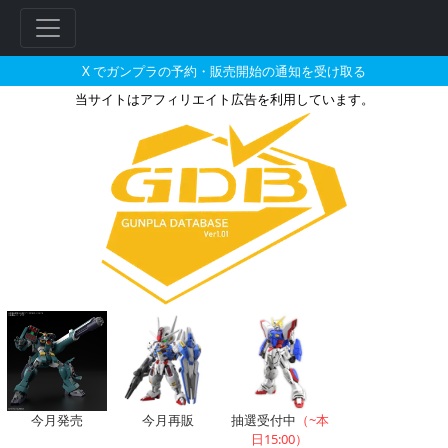
X でガンプラの予約・販売開始の通知を受け取る
当サイトはアフィリエイト広告を利用しています。
ガンダムアストレイターンレッド
フ
リ
ー
ワ
ー
ド
検
索
今月発売
今月再販
抽選受付中
（~本
日15:00）