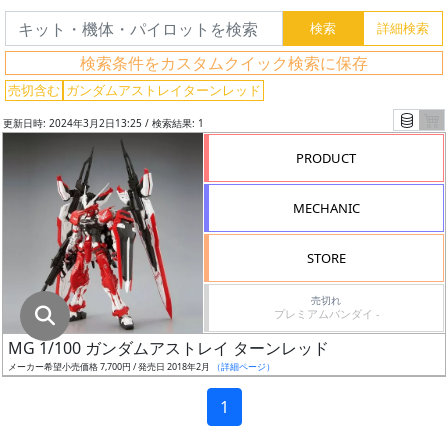
グ
レ
検索条件をカスタムクイック検索に保存
ー
ド
売切含む
ガンダムアストレイターンレッド
更新日時: 2024年3月2日13:25 / 検索結果: 1
PRODUCT
ス
ケ
MECHANIC
ー
ル
STORE
売切れ
プレミアムバンダイ -
成
MG 1/100 ガンダムアストレイ ターンレッド
形
メーカー希望小売価格 7,700円 / 発売日 2018年2月
（詳細ページ）
色
1