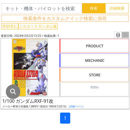
グ
レ
検索条件をカスタムクイック検索に保存
ー
ド
売切含む
シルエットガンダム改
更新日時: 2024年3月2日13:25 / 検索結果: 1
PRODUCT
ス
ケ
MECHANIC
ー
ル
STORE
売切れ
-
成
1/100 ガンダムRXF-91改
形
メーカー希望小売価格 1,980円 / 発売日 1992年12月1日
（詳細ページ）
色
1