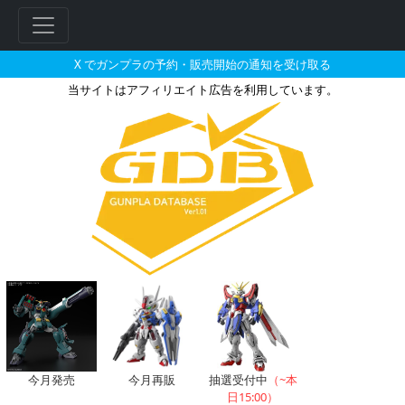
X でガンプラの予約・販売開始の通知を受け取る
当サイトはアフィリエイト広告を利用しています。
シルエットガンダム改のガンプラ
フ
リ
ー
ワ
ー
ド
検
索
今月発売
今月再販
抽選受付中
（~本
日15:00）