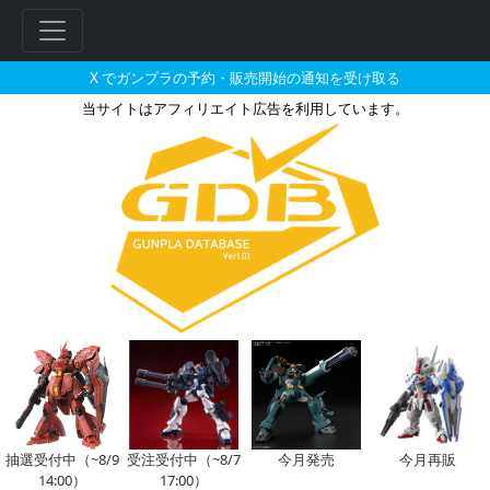
X でガンプラの予約・販売開始の通知を受け取る
当サイトはアフィリエイト広告を利用しています。
AEUイナクト（デモカラー）の
フ
リ
ー
ワ
ー
ド
検
索
抽選受付中（~8/9
受注受付中（~8/7
今月発売
今月再販
14:00）
17:00）