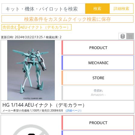
グ
検索条件をカスタムクイック検索に保存
レ
売切含む
AEUイナクト（デモカラー）
ー
更新日時: 2024年3月2日13:25 / 検索結果: 2
ド
PRODUCT
MECHANIC
ス
ケ
STORE
ー
ル
売切れ
Amazon -
HG 1/144 AEUイナクト（デモカラー）
メーカー希望小売価格 1,100円 / 発売日 2008年8月
（詳細ページ）
成
形
PRODUCT
色