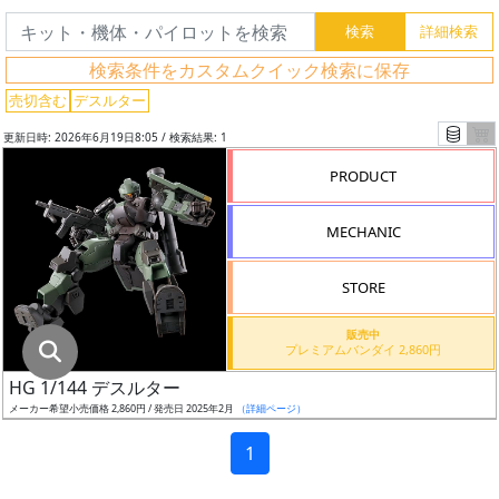
グ
レ
検索条件をカスタムクイック検索に保存
ー
ド
売切含む
デスルター
更新日時: 2026年6月19日8:05 / 検索結果: 1
PRODUCT
ス
ケ
MECHANIC
ー
ル
STORE
販売中
プレミアムバンダイ 2,860円
成
HG 1/144 デスルター
形
メーカー希望小売価格 2,860円 / 発売日 2025年2月
（詳細ページ）
色
1