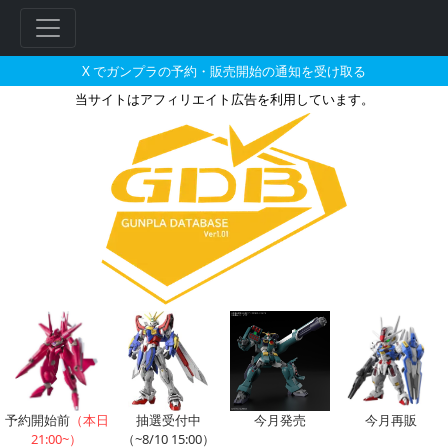
X でガンプラの予約・販売開始の通知を受け取る
当サイトはアフィリエイト広告を利用しています。
デスルターのガンプラの販売・再
フ
リ
ー
ワ
ー
ド
検
索
予約開始前
（本日
抽選受付中
今月発売
今月再販
21:00~）
（~8/10 15:00）