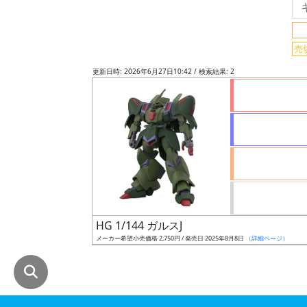
グ
レ
売
ー
ド
更新日時: 2026年6月27日10:42 / 検索結果: 2
ス
ケ
ー
ル
HG 1/144 ガルスJ
成
メーカー希望小売価格 2,750円 / 発売日 2025年8月8日
（詳細ページ）
形
色