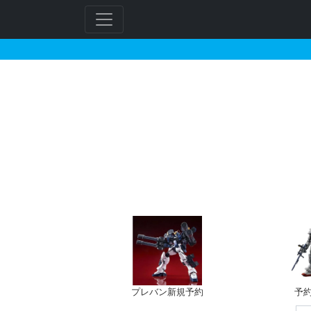
ガルスJのガンプラの販
フ
リ
ー
ワ
ー
ド
検
索
プレバン新規予約
予