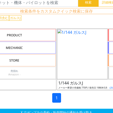
検索条件をカスタムクイック検索に保存
切含む
ガルスJ
PRODUCT
MECHANIC
STORE
売切れ
Amazon -
1/144 ガルスJ
メーカー希望小売価格 770円 / 発売日 1986年5月
（詳
1
X でガンプラの予約・販売開始の通知を受け取る