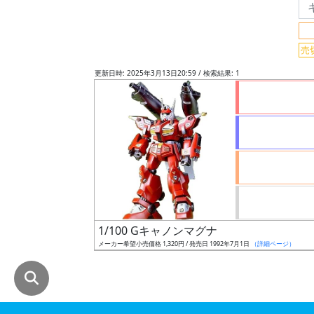
グ
レ
売
ー
ド
更新日時: 2025年3月13日20:59 / 検索結果: 1
ス
ケ
ー
ル
1/100 Gキャノンマグナ
成
メーカー希望小売価格 1,320円 / 発売日 1992年7月1日
（詳細ページ）
形
色