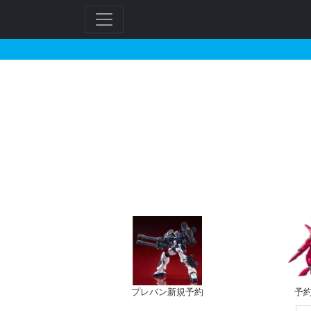
Gキャノンマグナのガン
フ
リ
ー
ワ
ー
ド
検
索
プレバン新規予約
予