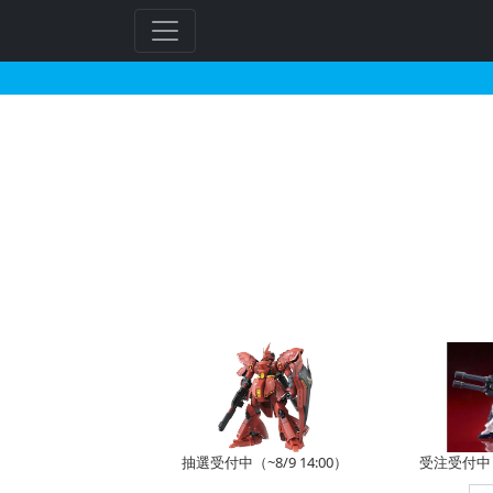
アデルのガンプラの販売
フ
リ
ー
ワ
ー
ド
検
索
抽選受付中（~8/9 14:00）
受注受付中（~