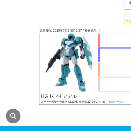
グ
レ
売
ー
ド
更新日時: 2025年7月31日15:37 / 検索結果: 1
ス
ケ
ー
ル
HG 1/144 アデル
成
メーカー希望小売価格 1,320円 / 発売日 2012年2月11日
（詳細ページ）
形
色