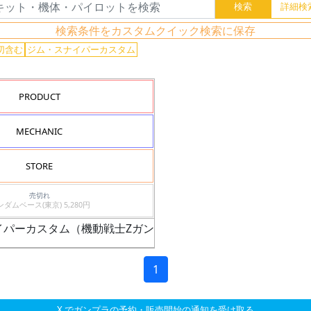
検索条件をカスタムクイック検索に保存
切含む
ジム・スナイパーカスタム
PRODUCT
MECHANIC
STORE
売切れ
ガンダムベース(東京) 5,280円
スナイパーカスタム（機動戦士Zガンダム版）
1
X でガンプラの予約・販売開始の通知を受け取る