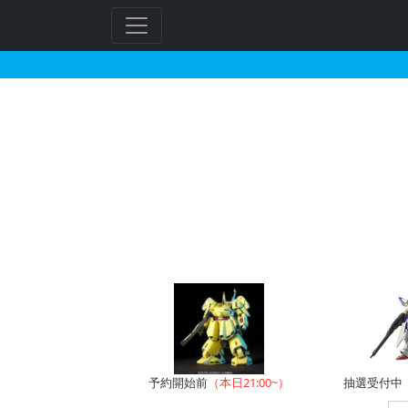
ジム・スナイパーカスタ
フ
リ
ー
ワ
ー
ド
検
索
予約開始前
（本日21:00~）
抽選受付中（~8