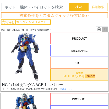
グ
検索条件をカスタムクイック検索に保存
レ
売切含む
ガンダムAGE-1スパロー
ー
更新日時: 2026年7月31日11:59 / 検索結果: 2
ド
PRODUCT
MECHANIC
ス
ケ
STORE
ー
ル
販売中
M’sPLUS 1,485円
10%Off
HG 1/144 ガンダムAGE-1 スパロー
メーカー希望小売価格 1,650円 / 発売日 2011年12月10日
（詳細ページ）
成
形
PRODUCT
色