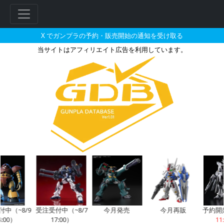
X でガンプラの予約・販売開始の通知を受け取る
当サイトはアフィリエイト広告を利用しています。
ガンダムAGE-1スパローのガン
フ
リ
ー
ワ
ー
ド
検
索
中（~8/9
受注受付中（~8/7
今月発売
今月再販
予約開
:00）
17:00）
11: