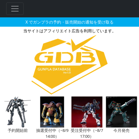
X でガンプラの予約・販売開始の通知を受け取る
当サイトはアフィリエイト広告を利用しています。
ガンダムスローネアインのガンプ
フ
リ
ー
ワ
ー
ド
検
索
予約開始前
抽選受付中（~8/9
受注受付中（~8/7
今月発売
14:00）
17:00）