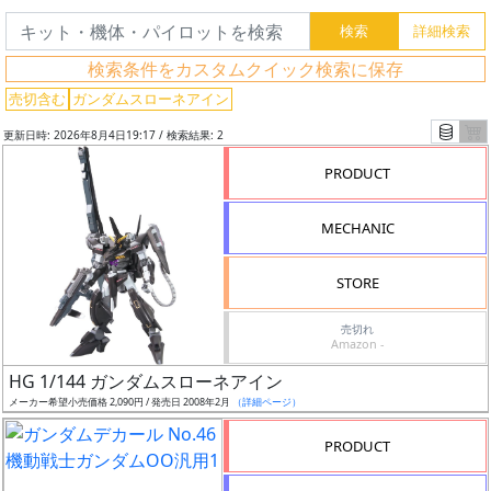
グ
検索条件をカスタムクイック検索に保存
レ
売切含む
ガンダムスローネアイン
ー
更新日時: 2026年8月4日19:17 / 検索結果: 2
ド
PRODUCT
MECHANIC
ス
ケ
STORE
ー
ル
売切れ
Amazon -
HG 1/144 ガンダムスローネアイン
メーカー希望小売価格 2,090円 / 発売日 2008年2月
（詳細ページ）
成
形
PRODUCT
色