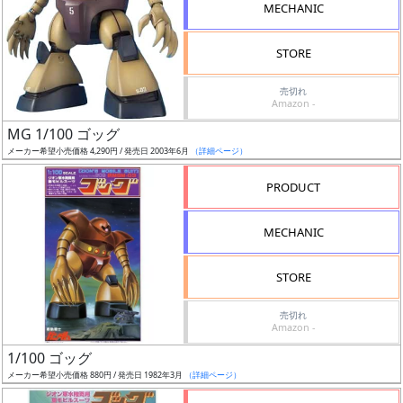
MECHANIC
形
色
STORE
売切れ
Amazon -
シ
MG 1/100 ゴッグ
リ
メーカー希望小売価格 4,290円 / 発売日 2003年6月
（詳細ページ）
ー
ズ・
PRODUCT
タ
イ
MECHANIC
ト
ル
STORE
売切れ
Amazon -
状
1/100 ゴッグ
況
メーカー希望小売価格 880円 / 発売日 1982年3月
（詳細ページ）