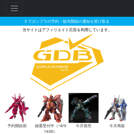
X でガンプラの予約・販売開始の通知を受け取る
当サイトはアフィリエイト広告を利用しています。
ゴッグのガンプラの販売・再販・
フ
リ
ー
ワ
ー
予約開始前
抽選受付中（~8/9
今月発売
今月再販
14:00）
ド