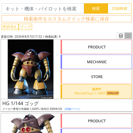
検
索
検索条件をカスタムクイック検索に保存
売切含む
ゴッグ
更新日時: 2026年8月7日17:32 / 検索結果: 4
グ
レ
PRODUCT
ー
ド
MECHANIC
STORE
ス
販売中
ケ
WonderToys 1,188円
10%Off
ー
HG 1/144 ゴッグ
ル
メーカー希望小売価格 1,320円 / 発売日 2000年3月
（詳細ページ）
PRODUCT
成