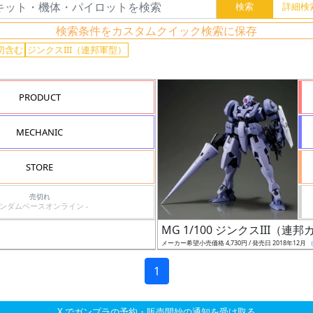
検索条件をカスタムクイック検索に保存
切含む
ジンクスIII（連邦軍型）
PRODUCT
MECHANIC
STORE
売切れ
ガンダムベースオンライン -
MG 1/100 ジンクスIII（連
メーカー希望小売価格 4,730円 / 発売日 2018年12月
1
X でガンプラの予約・販売開始の通知を受け取る