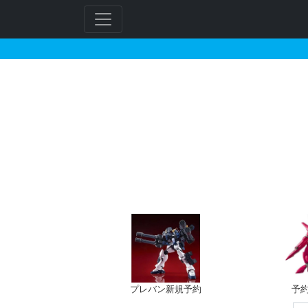
ジンクスIII（連邦軍
フ
リ
ー
ワ
ー
ド
検
索
プレバン新規予約
予