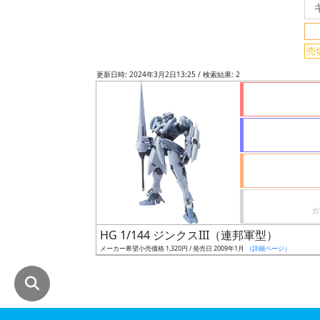
グ
レ
売
ー
ド
更新日時: 2024年3月2日13:25 / 検索結果: 2
ス
ケ
ー
ル
HG 1/144 ジンクスIII（連邦軍型）
成
メーカー希望小売価格 1,320円 / 発売日 2009年1月
（詳細ページ）
形
色