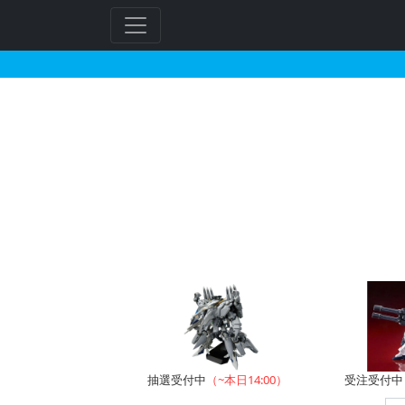
セラフィムガンダムのガ
フ
リ
ー
ワ
ー
ド
検
索
抽選受付中
（~本日14:00）
受注受付中（~