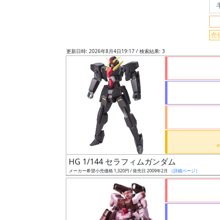
グ
売
レ
ー
更新日時: 2026年8月4日19:17 / 検索結果: 3
ド
ス
ケ
ー
ル
HG 1/144 セラフィムガンダム
メーカー希望小売価格 1,320円 / 発売日 2009年2月
（詳細ページ）
成
形
色