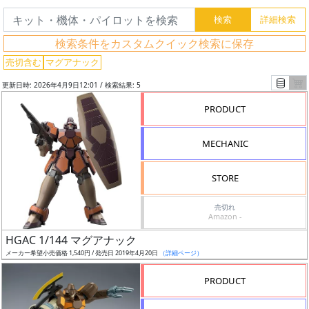
ー
ド
検
検索条件をカスタムクイック検索に保存
索
売切含む
マグアナック
更新日時: 2026年4月9日12:01 / 検索結果: 5
PRODUCT
グ
レ
MECHANIC
ー
ド
STORE
売切れ
Amazon -
ス
HGAC 1/144 マグアナック
ケ
メーカー希望小売価格 1,540円 / 発売日 2019年4月20日
（詳細ページ）
ー
ル
PRODUCT