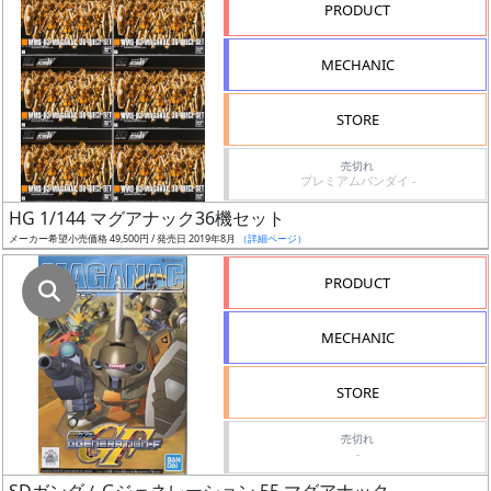
況
PRODUCT
売
MECHANIC
切
含
STORE
む
売切れ
プレミアムバンダイ -
開
始
HG 1/144 マグアナック36機セット
前
メーカー希望小売価格 49,500円 / 発売日 2019年8月
（詳細ページ）
PRODUCT
抽
選
MECHANIC
中
STORE
在
庫
売切れ
復
-
活