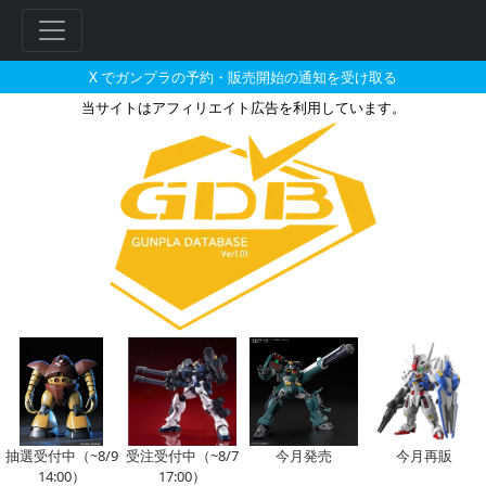
X でガンプラの予約・販売開始の通知を受け取る
当サイトはアフィリエイト広告を利用しています。
マグアナックのガンプラの販売・
フ
リ
ー
抽選受付中（~8/9
受注受付中（~8/7
今月発売
今月再販
ワ
14:00）
17:00）