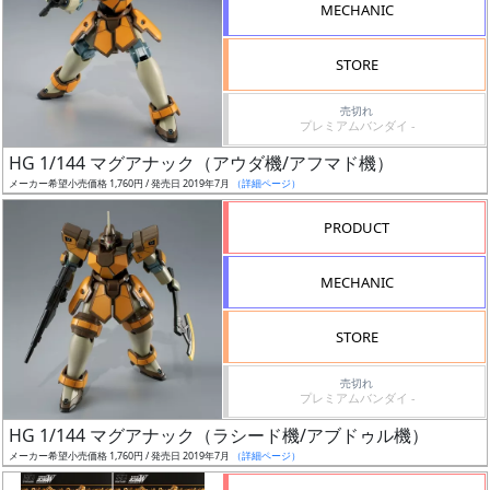
MECHANIC
成
STORE
形
色
売切れ
プレミアムバンダイ -
HG 1/144 マグアナック（アウダ機/アフマド機）
シ
メーカー希望小売価格 1,760円 / 発売日 2019年7月
（詳細ページ）
リ
PRODUCT
ー
ズ・
MECHANIC
タ
イ
STORE
ト
ル
売切れ
プレミアムバンダイ -
HG 1/144 マグアナック（ラシード機/アブドゥル機）
メーカー希望小売価格 1,760円 / 発売日 2019年7月
（詳細ページ）
状