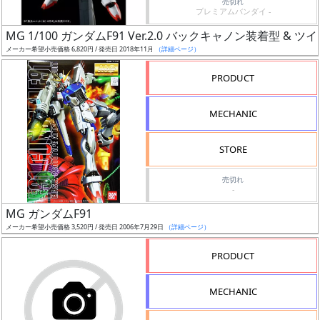
通知
売切れ
プレミアムバンダイ -
対象
MG 1/100 ガンダムF91 Ver.2.0 バックキャノン装着型 
メーカー希望小売価格 6,820円 / 発売日 2018年11月
（詳細ページ）
ギ
ャ
PRODUCT
ラ
リ
MECHANIC
ー
あ
STORE
り
売切れ
-
価
格
MG ガンダムF91
改
メーカー希望小売価格 3,520円 / 発売日 2006年7月29日
（詳細ページ）
定
PRODUCT
予
定
MECHANIC
発