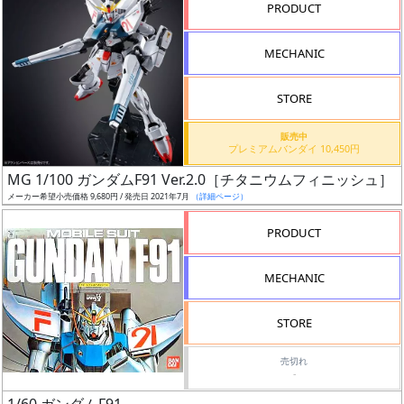
PRODUCT
ズ・
タ
MECHANIC
イ
ト
STORE
ル
販売中
プレミアムバンダイ 10,450円
MG 1/100 ガンダムF91 Ver.2.0［チタニウムフィニッシュ］
状
メーカー希望小売価格 9,680円 / 発売日 2021年7月
（詳細ページ）
況
PRODUCT
売
切
MECHANIC
含
む
STORE
開
売切れ
-
始
前