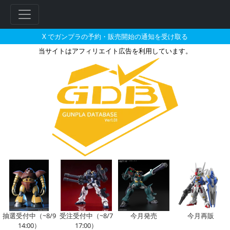
X でガンプラの予約・販売開始の通知を受け取る
当サイトはアフィリエイト広告を利用しています。
ガンダムF91のガンプラの販売・
抽選受付中（~8/9
受注受付中（~8/7
今月発売
今月再販
14:00）
17:00）