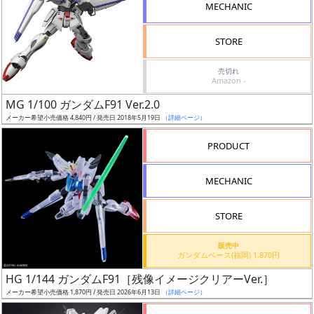
MECHANIC
ド
STORE
ス
売切れ
Amazon -
ケ
MG 1/100 ガンダムF91 Ver.2.0
ー
メーカー希望小売価格 4,840円 / 発売日 2018年5月19日
（詳細ページ）
ル
PRODUCT
MECHANIC
成
形
色
STORE
販売中
ガンダムベース(福岡) 1,870円
シ
HG 1/144 ガンダムF91［残像イメージクリアーVer.］
リ
メーカー希望小売価格 1,870円 / 発売日 2026年6月13日
（詳細ページ）
ー