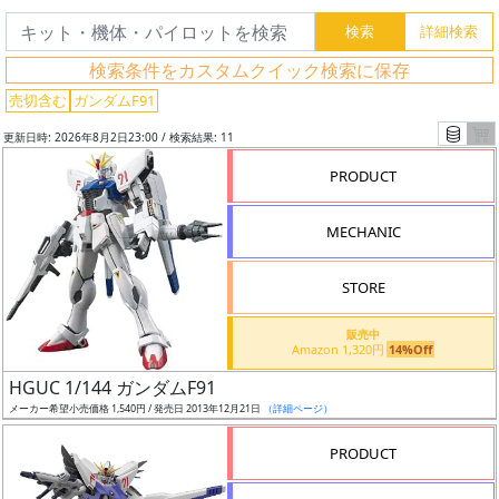
検索条件をカスタムクイック検索に保存
売切含む
ガンダムF91
更新日時: 2026年8月2日23:00 / 検索結果: 11
フ
PRODUCT
リ
ー
MECHANIC
ワ
ー
ド
STORE
検
販売中
索
Amazon 1,320円
14%Off
HGUC 1/144 ガンダムF91
メーカー希望小売価格 1,540円 / 発売日 2013年12月21日
（詳細ページ）
グ
PRODUCT
レ
ー