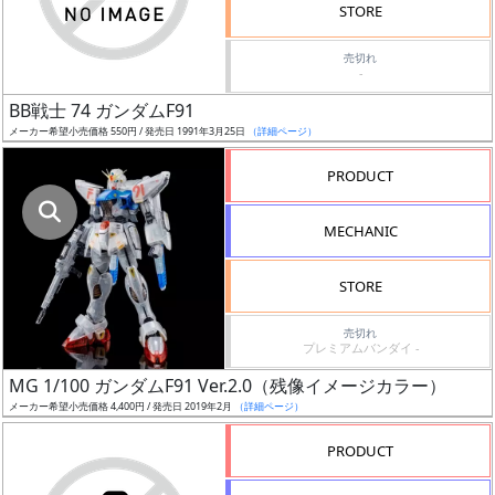
STORE
売
時
売切れ
期
-
BB戦士 74 ガンダムF91
メーカー希望小売価格 550円 / 発売日 1991年3月25日
（詳細ページ）
PRODUCT
再
MECHANIC
販
月
STORE
売切れ
プレミアムバンダイ -
MG 1/100 ガンダムF91 Ver.2.0（残像イメージカラー）
メーカー希望小売価格 4,400円 / 発売日 2019年2月
（詳細ページ）
割
引
PRODUCT