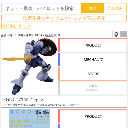
フ
リ
検索条件をカスタムクイック検索に保存
ー
売切含む
ギャン
ワ
ー
更新日時: 2026年7月30日18:54 / 検索結果: 8
ド
PRODUCT
検
索
MECHANIC
STORE
グ
売切れ
レ
Amazon -
ー
HGUC 1/144 ギャン
ド
メーカー希望小売価格 1,650円 / 発売日 2016年5月21日
（詳細ページ）
PRODUCT
ス