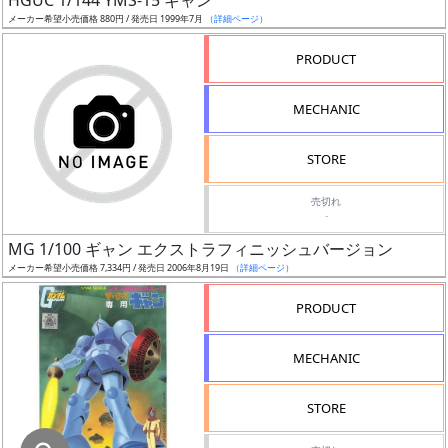
HGUC 1/144 YMS-15 ギャン
メーカー希望小売価格 880円 / 発売日 1999年7月
（詳細ページ）
在
庫
PRODUCT
復
活
MECHANIC
近
STORE
日
発
売切れ
-
売
MG 1/100 ギャン エクストラフィニッシュバージョン
Web
メーカー希望小売価格 7,334円 / 発売日 2006年8月19日
（詳細ページ）
プッ
PRODUCT
シュ
通知
MECHANIC
対象
STORE
ギ
ャ