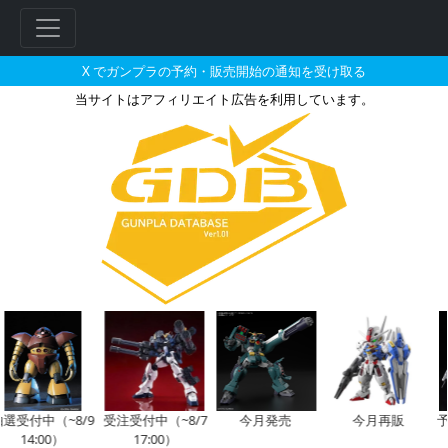
X でガンプラの予約・販売開始の通知を受け取る
当サイトはアフィリエイト広告を利用しています。
ギャンのガンプラの販売・再販・
受付中（~8/9
受注受付中（~8/7
今月発売
今月再販
予
14:00）
17:00）