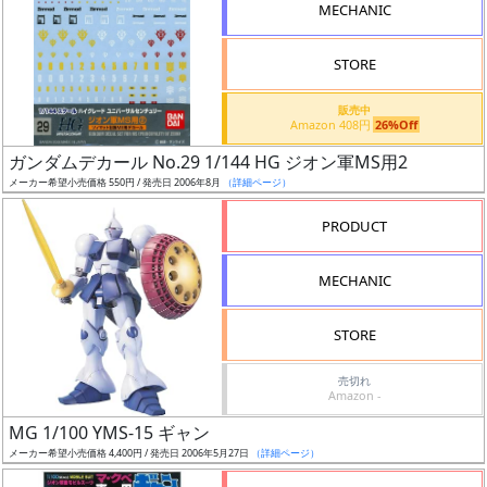
MECHANIC
ケ
ー
STORE
ル
販売中
Amazon 408円
26%Off
成
ガンダムデカール No.29 1/144 HG ジオン軍MS用2
メーカー希望小売価格 550円 / 発売日 2006年8月
（詳細ページ）
形
色
PRODUCT
MECHANIC
シ
リ
STORE
ー
売切れ
ズ・
Amazon -
タ
MG 1/100 YMS-15 ギャン
イ
メーカー希望小売価格 4,400円 / 発売日 2006年5月27日
（詳細ページ）
ト