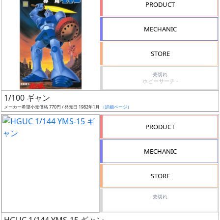
ル
PRODUCT
MECHANIC
状
STORE
況
売切れ
売
ホビーサーチ -
切
1/100 ギャン
含
メーカー希望小売価格 770円 / 発売日 1982年1月
（詳細ページ）
む
PRODUCT
開
始
MECHANIC
前
STORE
抽
選
売切れ
-
中