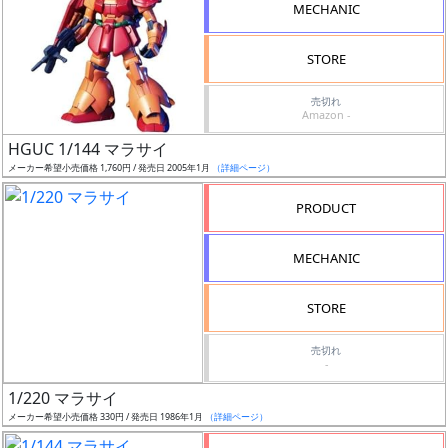
MECHANIC
形
色
STORE
売切れ
Amazon -
シ
HGUC 1/144 マラサイ
リ
メーカー希望小売価格 1,760円 / 発売日 2005年1月
（詳細ページ）
ー
ズ・
PRODUCT
タ
イ
MECHANIC
ト
ル
STORE
売切れ
-
状
1/220 マラサイ
況
メーカー希望小売価格 330円 / 発売日 1986年1月
（詳細ページ）