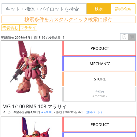
検
索
検索条件をカスタムクイック検索に保存
売切含む
マラサイ
更新日時: 2026年6月11日15:19 / 検索結果: 4
グ
レ
PRODUCT
ー
ド
MECHANIC
STORE
ス
売切れ
ケ
Amazon -
ー
MG 1/100 RMS-108 マラサイ
ル
メーカー希望小売価格 4,400円
→ 4,950円
/ 発売日 2012年5月26日
（詳細ページ）
PRODUCT
成