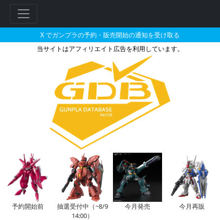
X でガンプラの予約・販売開始の通知を受け取る
当サイトはアフィリエイト広告を利用しています。
マラサイのガンプラの販売・再販
フ
リ
ー
ワ
ー
予約開始前
抽選受付中（~8/9
今月発売
今月再販
14:00）
ド