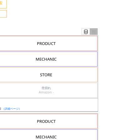
PRODUCT
MECHANIC
STORE
売切れ
Amazon -
日
（詳細ページ）
PRODUCT
MECHANIC