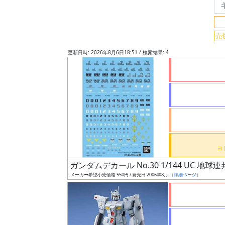
グ
売
レ
ー
更新日時: 2026年8月6日18:51 / 検索結果: 4
ド
ス
ケ
ー
ル
ガンダムデカール No.30 1/144 UC 地球
メーカー希望小売価格 550円 / 発売日 2006年8月
（詳細ページ）
成
形
色