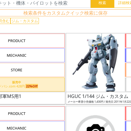
検索条件をカスタムクイック検索に保存
切含む
ジム・カスタム
PRODUCT
MECHANIC
STORE
販売中
ヨドバシ.com 428円
22%Off
連邦軍MS用1
HGUC 1/144 ジム・カスタム
メーカー希望小売価格 1,430円 / 発売日 2011年1月22
PRODUCT
MECHANIC