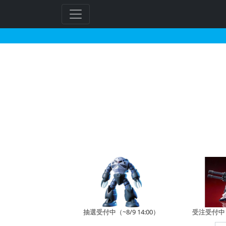
ジム・キャノンIIのガ
フ
リ
ー
ワ
ー
ド
検
索
抽選受付中（~8/9 14:00）
受注受付中（~