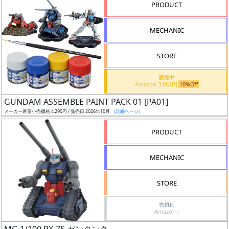
PRODUCT
ト
ル
MECHANIC
STORE
状
況
販売中
Amazon 3,862円
10%Off
売
GUNDAM ASSEMBLE PAINT PACK 01 [PA01]
切
メーカー希望小売価格 4,290円 / 発売日 2026年10月
（詳細ページ）
含
PRODUCT
む
MECHANIC
開
始
STORE
前
売切れ
抽
Amazon -
選