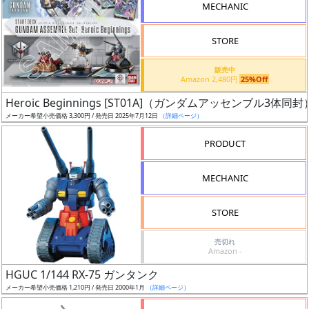
MECHANIC
ス
ケ
STORE
ー
ル
販売中
Amazon 2,480円
25%Off
Heroic Beginnings [ST01A]（ガンダムアッセンブル3体同封
メーカー希望小売価格 3,300円 / 発売日 2025年7月12日
（詳細ページ）
成
PRODUCT
形
色
MECHANIC
STORE
シ
リ
売切れ
Amazon -
ー
ズ・
HGUC 1/144 RX-75 ガンタンク
タ
メーカー希望小売価格 1,210円 / 発売日 2000年1月
（詳細ページ）
イ