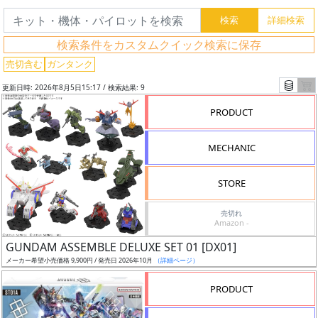
検索条件をカスタムクイック検索に保存
フ
リ
売切含む
ガンタンク
ー
更新日時: 2026年8月5日15:17 / 検索結果: 9
ワ
PRODUCT
ー
ド
検
MECHANIC
索
STORE
売切れ
Amazon -
グ
レ
GUNDAM ASSEMBLE DELUXE SET 01 [DX01]
ー
メーカー希望小売価格 9,900円 / 発売日 2026年10月
（詳細ページ）
ド
PRODUCT