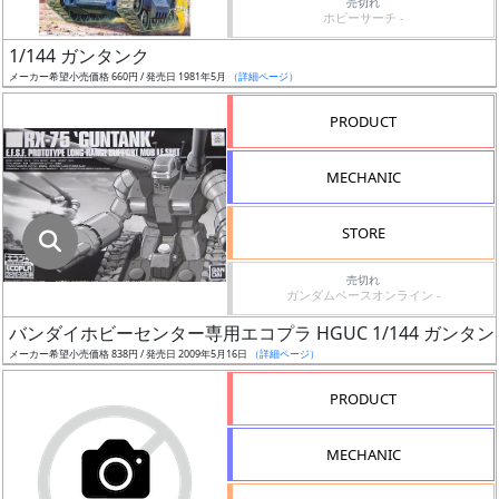
ギ
売切れ
ホビーサーチ -
ャ
1/144 ガンタンク
ラ
メーカー希望小売価格 660円 / 発売日 1981年5月
（詳細ページ）
リ
ー
PRODUCT
あ
り
MECHANIC
価
STORE
格
改
売切れ
ガンダムベースオンライン -
定
予
バンダイホビーセンター専用エコプラ HGUC 1/144 ガンタン
定
メーカー希望小売価格 838円 / 発売日 2009年5月16日
（詳細ページ）
PRODUCT
発
売
MECHANIC
時
期