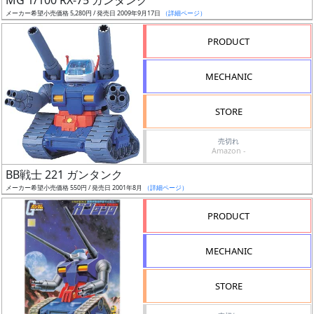
MG 1/100 RX-75 ガンタンク
中
メーカー希望小売価格 5,280円 / 発売日 2009年9月17日
（詳細ページ）
PRODUCT
在
庫
MECHANIC
復
活
STORE
近
売切れ
日
Amazon -
発
BB戦士 221 ガンタンク
売
メーカー希望小売価格 550円 / 発売日 2001年8月
（詳細ページ）
Web
PRODUCT
プッ
シュ
MECHANIC
通知
対象
STORE