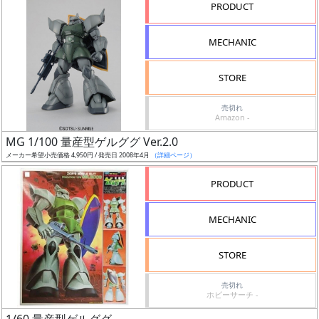
ル
PRODUCT
MECHANIC
状
STORE
況
売切れ
売
Amazon -
切
MG 1/100 量産型ゲルググ Ver.2.0
含
メーカー希望小売価格 4,950円 / 発売日 2008年4月
（詳細ページ）
む
PRODUCT
開
始
MECHANIC
前
STORE
抽
選
売切れ
ホビーサーチ -
中