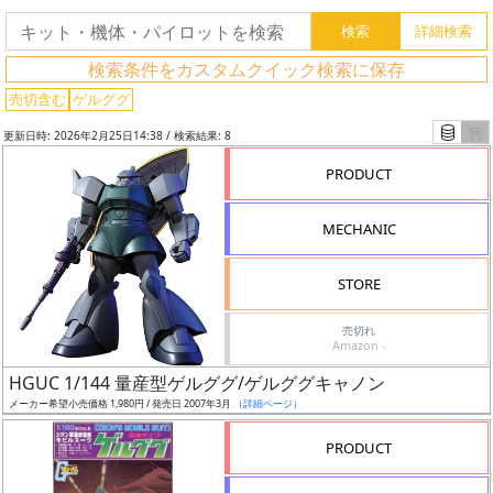
フ
リ
検索条件をカスタムクイック検索に保存
ー
売切含む
ゲルググ
ワ
ー
更新日時: 2026年2月25日14:38 / 検索結果: 8
ド
PRODUCT
検
索
MECHANIC
STORE
グ
売切れ
レ
Amazon -
ー
HGUC 1/144 量産型ゲルググ/ゲルググキャノン
ド
メーカー希望小売価格 1,980円 / 発売日 2007年3月
（詳細ページ）
PRODUCT
ス