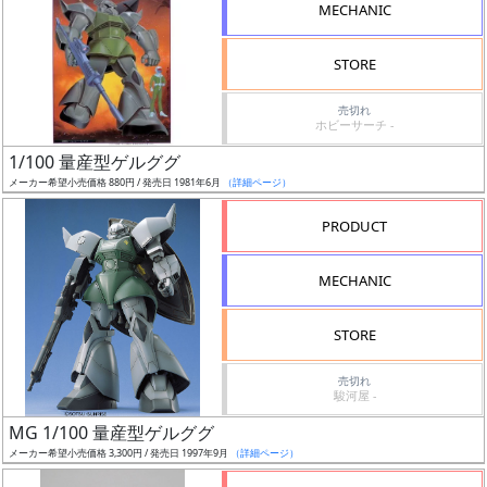
MECHANIC
ケ
ー
STORE
ル
売切れ
ホビーサーチ -
成
1/100 量産型ゲルググ
メーカー希望小売価格 880円 / 発売日 1981年6月
（詳細ページ）
形
色
PRODUCT
MECHANIC
シ
リ
STORE
ー
売切れ
ズ・
駿河屋 -
タ
MG 1/100 量産型ゲルググ
イ
メーカー希望小売価格 3,300円 / 発売日 1997年9月
（詳細ページ）
ト