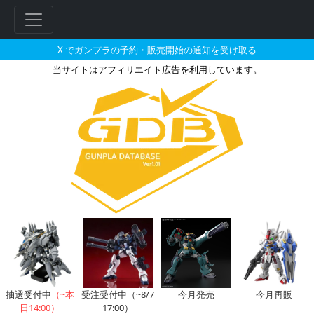
X でガンプラの予約・販売開始の通知を受け取る
当サイトはアフィリエイト広告を利用しています。
ゲルググのガンプラの販売・再販
抽選受付中
（~本
受注受付中（~8/7
今月発売
今月再販
日14:00）
17:00）