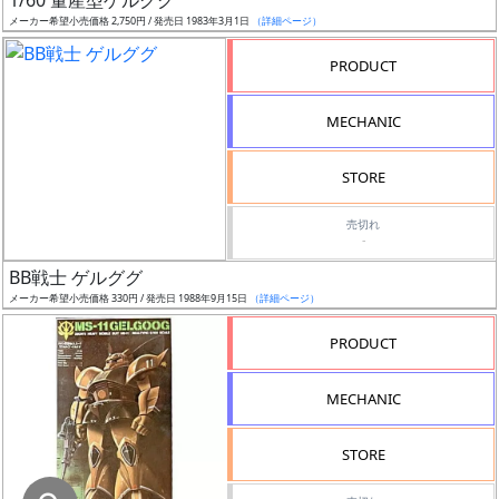
1/60 量産型ゲルググ
メーカー希望小売価格 2,750円 / 発売日 1983年3月1日
（詳細ページ）
在
庫
PRODUCT
復
活
MECHANIC
近
STORE
日
発
売切れ
-
売
BB戦士 ゲルググ
Web
メーカー希望小売価格 330円 / 発売日 1988年9月15日
（詳細ページ）
プッ
PRODUCT
シュ
通知
MECHANIC
対象
STORE
ギ
ャ