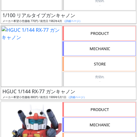
売切れ
Web
-
プッ
1/100 リアルタイプガンキャノン
シュ
メーカー希望小売価格 770円 / 発売日 1982年4月
（詳細ページ）
通知
対象
PRODUCT
ギ
MECHANIC
ャ
ラ
STORE
リ
ー
売切れ
-
あ
り
HGUC 1/144 RX-77 ガンキャノン
メーカー希望小売価格 880円 / 発売日 1999年5月1日
（詳細ページ）
価
PRODUCT
格
改
MECHANIC
定
予