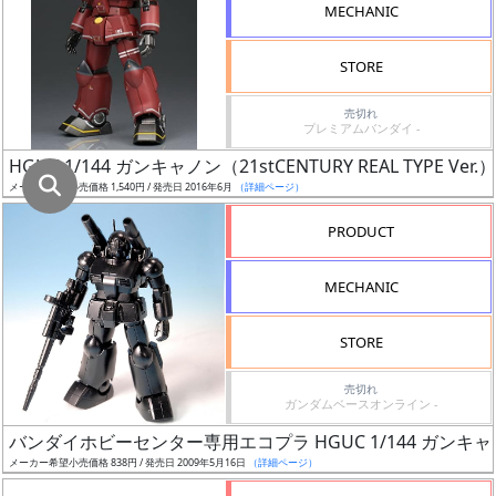
割
MECHANIC
引
STORE
売切れ
販
プレミアムバンダイ -
路
HGUC 1/144 ガンキャノン（21stCENTURY REAL TYPE Ver.）
メーカー希望小売価格 1,540円 / 発売日 2016年6月
（詳細ページ）
PRODUCT
店
舗
MECHANIC
STORE
指
売切れ
ガンダムベースオンライン -
定
し
バンダイホビーセンター専用エコプラ HGUC 1/144 ガンキ
た
メーカー希望小売価格 838円 / 発売日 2009年5月16日
（詳細ページ）
店