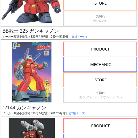
STORE
定
売切れ
発
Amazon -
売
BB戦士 225 ガンキャノン
時
メーカー希望小売価格 330円 / 発売日 1989年4月20日
（詳細ページ）
期
PRODUCT
MECHANIC
STORE
再
販
売切れ
ガンダムベースオンライン -
月
1/144 ガンキャノン
メーカー希望小売価格 330円 / 発売日 1981年5月1日
（詳細ページ）
PRODUCT