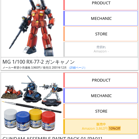
PRODUCT
シ
リ
MECHANIC
ー
ズ・
STORE
タ
イ
売切れ
ト
Amazon -
ル
MG 1/100 RX-77-2 ガンキャノン
メーカー希望小売価格 3,960円 / 発売日 2001年12月
（詳細ページ）
PRODUCT
状
況
MECHANIC
売
STORE
切
含
販売中
Amazon 3,862円
10%Off
む