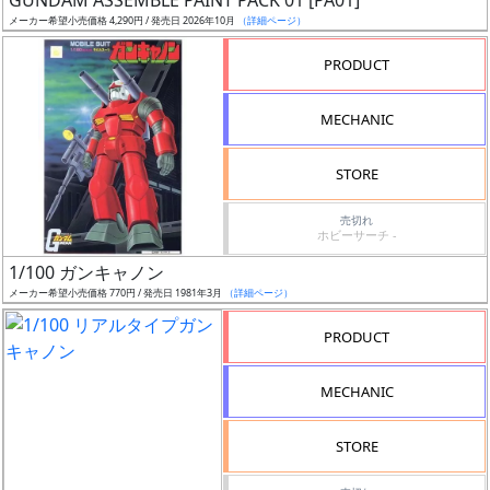
GUNDAM ASSEMBLE PAINT PACK 01 [PA01]
開
メーカー希望小売価格 4,290円 / 発売日 2026年10月
（詳細ページ）
始
PRODUCT
前
MECHANIC
抽
選
STORE
中
売切れ
在
ホビーサーチ -
庫
1/100 ガンキャノン
復
メーカー希望小売価格 770円 / 発売日 1981年3月
（詳細ページ）
活
PRODUCT
近
日
MECHANIC
発
売
STORE