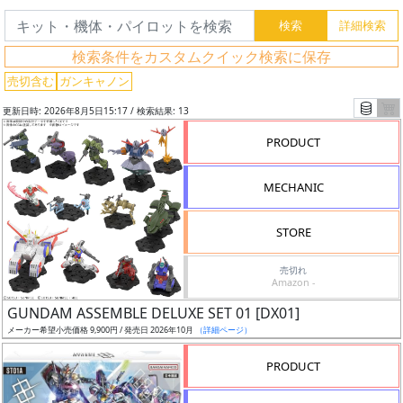
検索条件をカスタムクイック検索に保存
売切含む
ガンキャノン
更新日時: 2026年8月5日15:17 / 検索結果: 13
PRODUCT
MECHANIC
フ
リ
STORE
ー
ワ
売切れ
ー
Amazon -
ド
GUNDAM ASSEMBLE DELUXE SET 01 [DX01]
検
メーカー希望小売価格 9,900円 / 発売日 2026年10月
（詳細ページ）
索
PRODUCT