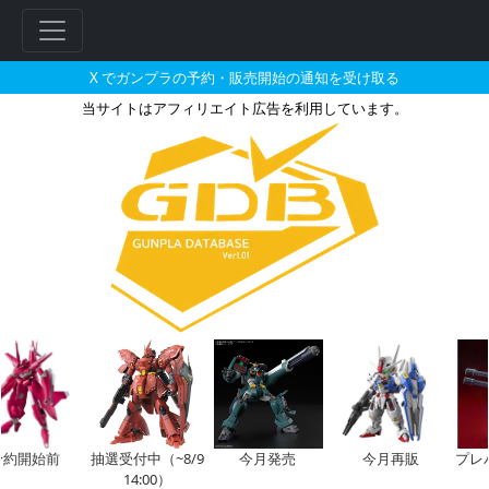
X でガンプラの予約・販売開始の通知を受け取る
当サイトはアフィリエイト広告を利用しています。
ガンダムのガンプラの販売・再販
開始前
抽選受付中（~8/9
今月発売
今月再販
プレバン
14:00）