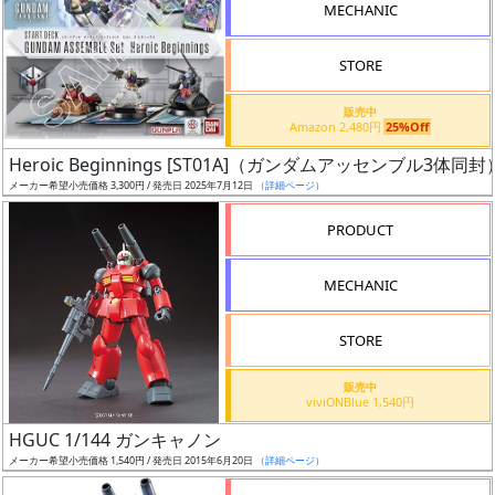
MECHANIC
グ
レ
STORE
ー
ド
販売中
Amazon 2,480円
25%Off
Heroic Beginnings [ST01A]（ガンダムアッセンブル3体同封
メーカー希望小売価格 3,300円 / 発売日 2025年7月12日
（詳細ページ）
ス
ケ
PRODUCT
ー
ル
MECHANIC
STORE
成
販売中
形
viviONBlue 1,540円
色
HGUC 1/144 ガンキャノン
メーカー希望小売価格 1,540円 / 発売日 2015年6月20日
（詳細ページ）