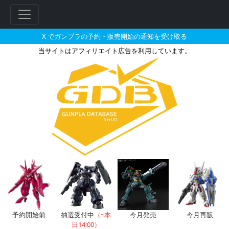
X でガンプラの予約・販売開始の通知を受け取る
当サイトはアフィリエイト広告を利用しています。
トールギスIIのガンプラの販売・
フ
予約開始前
抽選受付中
（~本
今月発売
今月再販
リ
日14:00）
ー