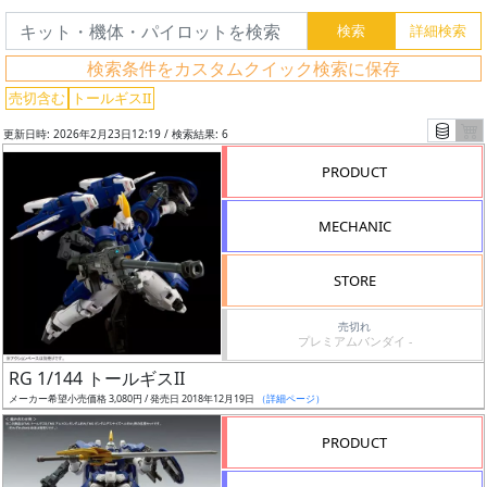
ワ
ー
検索条件をカスタムクイック検索に保存
ド
売切含む
トールギスII
検
索
更新日時: 2026年2月23日12:19 / 検索結果: 6
PRODUCT
グ
MECHANIC
レ
ー
STORE
ド
売切れ
プレミアムバンダイ -
RG 1/144 トールギスII
ス
メーカー希望小売価格 3,080円 / 発売日 2018年12月19日
（詳細ページ）
ケ
PRODUCT
ー
ル