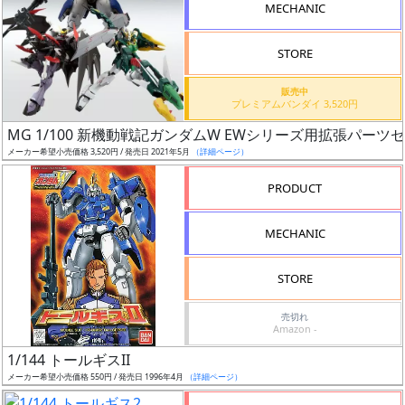
MECHANIC
STORE
成
形
販売中
プレミアムバンダイ 3,520円
色
MG 1/100 新機動戦記ガンダムW EWシリーズ用拡張パー
メーカー希望小売価格 3,520円 / 発売日 2021年5月
（詳細ページ）
シ
PRODUCT
リ
ー
MECHANIC
ズ・
タ
STORE
イ
ト
売切れ
Amazon -
ル
1/144 トールギスII
メーカー希望小売価格 550円 / 発売日 1996年4月
（詳細ページ）