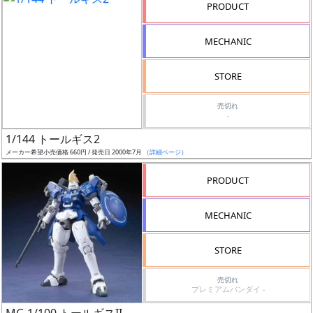
PRODUCT
状
況
MECHANIC
売
切
STORE
含
売切れ
む
-
1/144 トールギス2
開
メーカー希望小売価格 660円 / 発売日 2000年7月
（詳細ページ）
始
前
PRODUCT
抽
MECHANIC
選
中
STORE
在
売切れ
プレミアムバンダイ -
庫
復