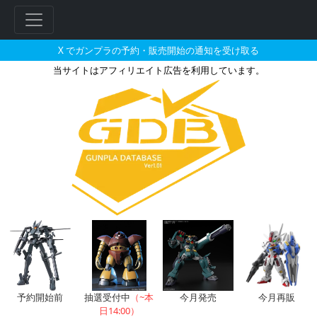
X でガンプラの予約・販売開始の通知を受け取る
当サイトはアフィリエイト広告を利用しています。
ガンダムアストレイレッドフレー
予約開始前
抽選受付中
（~本
今月発売
今月再販
日14:00）