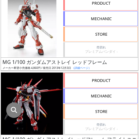
指
PRODUCT
定
し
MECHANIC
た
店
STORE
舗
が
売切れ
プレミアムバンダイ -
最
MG 1/100 ガンダムアストレイ レッドフレーム
安
メーカー希望小売価格 4,860円 / 発売日 2013年12月3日
（詳細ページ）
値
の
PRODUCT
み
表
MECHANIC
示
STORE
ボ
ッ
売切れ
プレミアムバンダイ -
ク
ス