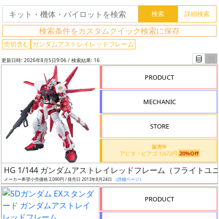
検索条件をカスタムクイック検索に保存
売切含む
ガンダムアストレイレッドフレーム
更新日時: 2026年8月5日9:06 / 検索結果: 16
PRODUCT
MECHANIC
STORE
販売中
アピタ・ピアゴ 1,672円
20%Off
フ
HG 1/144 ガンダムアストレイレッドフレーム（フライトユ
リ
メーカー希望小売価格 2,090円 / 発売日 2013年8月24日
（詳細ページ）
ー
ワ
PRODUCT
ー
ド