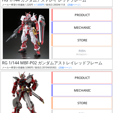
HG 1/144 ガンダムアストレイ レッドフレーム
売
メーカー希望小売価格 1,320円
→ 1,650円
/ 発売日 2003年11月
（詳細ページ）
切
含
PRODUCT
む
MECHANIC
開
始
STORE
前
売切れ
Amazon -
抽
RG 1/144 MBF-P02 ガンダムアストレイレッドフレーム
選
メーカー希望小売価格 3,080円 / 発売日 2015年8月8日
（詳細ページ）
中
PRODUCT
在
庫
MECHANIC
復
活
STORE
近