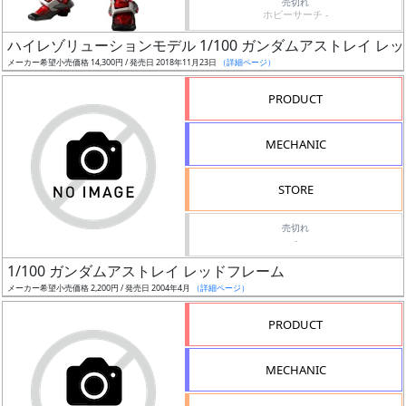
売切れ
ホビーサーチ -
日
発
ハイレゾリューションモデル 1/100 ガンダムアストレイ レ
売
メーカー希望小売価格 14,300円 / 発売日 2018年11月23日
（詳細ページ）
PRODUCT
Web
プッ
MECHANIC
シュ
通知
STORE
対象
売切れ
ギ
-
ャ
1/100 ガンダムアストレイ レッドフレーム
ラ
メーカー希望小売価格 2,200円 / 発売日 2004年4月
（詳細ページ）
リ
PRODUCT
ー
あ
り
MECHANIC