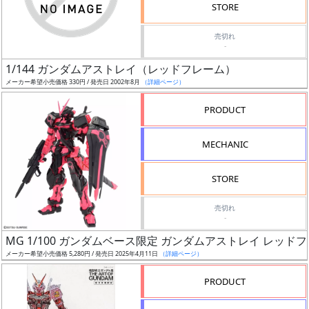
価
STORE
格
売切れ
改
-
定
1/144 ガンダムアストレイ（レッドフレーム）
予
メーカー希望小売価格 330円 / 発売日 2002年8月
（詳細ページ）
定
PRODUCT
発
売
MECHANIC
時
期
STORE
売切れ
-
MG 1/100 ガンダムベース限定 ガンダムアストレイ レ
メーカー希望小売価格 5,280円 / 発売日 2025年4月11日
（詳細ページ）
再
販
PRODUCT
月