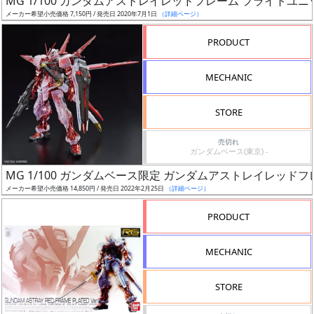
MG 1/100 ガンダムアストレイレッドフレーム フライトユニ
ア
メーカー希望小売価格 7,150円 / 発売日 2020年7月1日
（詳細ページ）
ー
PRODUCT
ト
イ
MECHANIC
ラ
ス
STORE
ト
レ
売切れ
ー
ガンダムベース(東京) -
タ
MG 1/100 ガンダムベース限定 ガンダムアストレイレッド
ー
メーカー希望小売価格 14,850円 / 発売日 2022年2月25日
（詳細ページ）
PRODUCT
付
MECHANIC
属
品
STORE
（β）