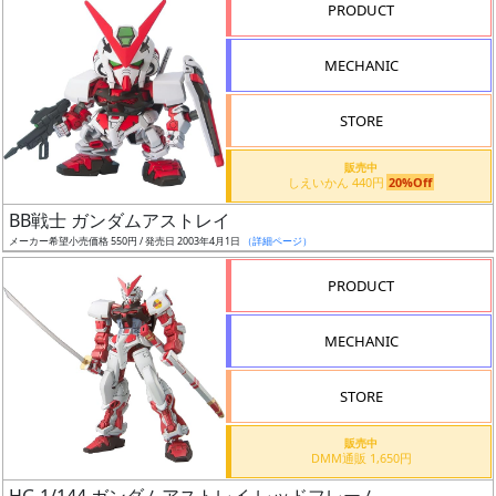
PRODUCT
形
色
MECHANIC
STORE
シ
販売中
リ
しえいかん 440円
20%Off
ー
BB戦士 ガンダムアストレイ
ズ・
メーカー希望小売価格 550円 / 発売日 2003年4月1日
（詳細ページ）
タ
イ
PRODUCT
ト
ル
MECHANIC
STORE
状
販売中
況
DMM通販 1,650円