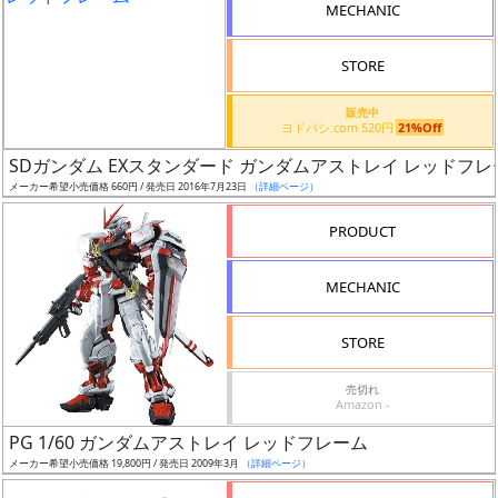
MECHANIC
検
索
STORE
販売中
ヨドバシ.com 520円
21%Off
グ
SDガンダム EXスタンダード ガンダムアストレイ レッドフレ
レ
メーカー希望小売価格 660円 / 発売日 2016年7月23日
（詳細ページ）
ー
ド
PRODUCT
MECHANIC
ス
STORE
ケ
ー
売切れ
ル
Amazon -
PG 1/60 ガンダムアストレイ レッドフレーム
メーカー希望小売価格 19,800円 / 発売日 2009年3月
（詳細ページ）
成