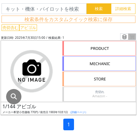
グ
レ
検索条件をカスタムクイック検索に保存
ー
ド
売切含む
アビゴル
更新日時: 2025年7月30日15:00 / 検索結果: 1
PRODUCT
ス
ケ
MECHANIC
ー
ル
STORE
売切れ
Amazon -
成
1/144 アビゴル
形
メーカー希望小売価格 770円 / 発売日 1993年10月1日
（詳細ページ）
色
1