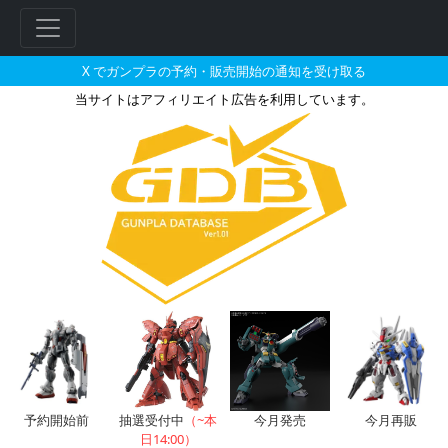
X でガンプラの予約・販売開始の通知を受け取る
当サイトはアフィリエイト広告を利用しています。
アビゴルのガンプラの販売・再販
フ
リ
ー
ワ
ー
ド
検
索
予約開始前
抽選受付中
（~本
今月発売
今月再販
日14:00）