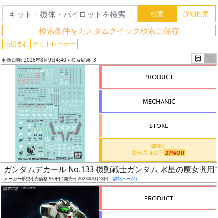
索
検索条件をカスタムクイック検索に保存
売切含む
デミトレーナー
グ
レ
更新日時: 2026年8月9日4:40 / 検索結果: 3
ー
PRODUCT
ド
MECHANIC
ス
STORE
ケ
ー
販売中
駿河屋 400円
27%Off
ル
ガンダムデカール No.133 機動戦士ガンダム 水星の魔女汎用
メーカー希望小売価格 550円 / 発売日 2023年3月18日
（詳細ページ）
PRODUCT
成
形