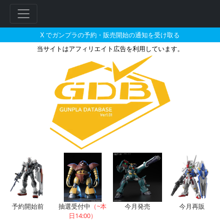
X でガンプラの予約・販売開始の通知を受け取る
当サイトはアフィリエイト広告を利用しています。
ガンダム・エアリアルのガンプラ
フ
リ
ー
ワ
ー
ド
予約開始前
抽選受付中
（~本
今月発売
今月再販
検
日14:00）