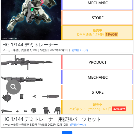
色
MECHANIC
STORE
シ
販売中
DMM通販 1,174円
11%Off
リ
ー
HG 1/144 デミトレーナー
ズ・
メーカー希望小売価格 1,320円 / 発売日 2022年12月10日
（詳細ページ）
タ
PRODUCT
イ
ト
MECHANIC
ル
STORE
状
販売中
ハピネット（Yahoo） 600円
32%Off
況
HG 1/144 デミトレーナー用拡張パーツセット
売
メーカー希望小売価格 880円 / 発売日 2022年12月10日
（詳細ページ）
切