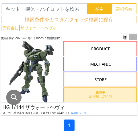
グ
レ
検索条件をカスタムクイック検索に保存
ー
ド
売切含む
ザウォート・ヘヴィ
更新日時: 2026年8月8日10:25 / 検索結果: 1
PRODUCT
ス
ケ
MECHANIC
ー
ル
STORE
販売中
駿河屋 1,760円
成
HG 1/144 ザウォートヘヴィ
形
メーカー希望小売価格 1,760円 / 発売日 2023年4月8日
（詳細ページ）
色
1