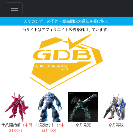
X でガンプラの予約・販売開始の通知を受け取る
当サイトはアフィリエイト広告を利用しています。
ザウォート・ヘヴィのガンプラの
フ
リ
ー
ワ
ー
ド
検
索
予約開始前
（本日
抽選受付中
（~本
今月発売
今月再販
21:00~）
日14:00）