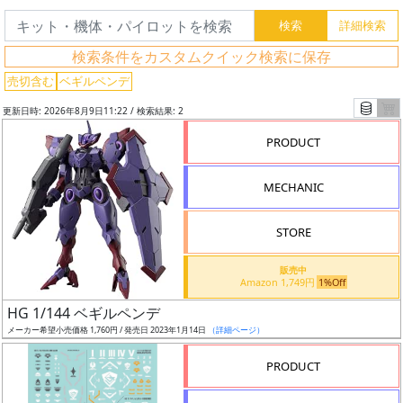
グ
検索条件をカスタムクイック検索に保存
レ
売切含む
ベギルペンデ
ー
更新日時: 2026年8月9日11:22 / 検索結果: 2
ド
PRODUCT
MECHANIC
ス
ケ
STORE
ー
ル
販売中
Amazon 1,749円
1%Off
HG 1/144 ベギルペンデ
メーカー希望小売価格 1,760円 / 発売日 2023年1月14日
（詳細ページ）
成
形
PRODUCT
色