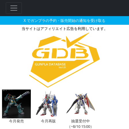
X でガンプラの予約・販売開始の通知を受け取る
当サイトはアフィリエイト広告を利用しています。
ベギルペンデのガンプラの販売・
フ
リ
ー
ワ
ー
ド
検
索
今月発売
今月再販
抽選受付中
（~8/10 15:00）