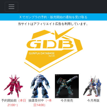
X でガンプラの予約・販売開始の通知を受け取る
当サイトはアフィリエイト広告を利用しています。
ガンドノードのガンプラの販売・
フ
リ
ー
ワ
ー
ド
検
索
予約開始前
（本日
抽選受付中
（~本
今月発売
今月再販
21:00~）
日14:00）