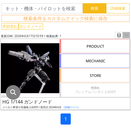
グ
レ
検索条件をカスタムクイック検索に保存
ー
ド
売切含む
ガンドノード
更新日時: 2026年6月17日10:59 / 検索結果: 1
PRODUCT
ス
ケ
MECHANIC
ー
ル
STORE
売切れ
プレミアムバンダイ 2,420円
成
HG 1/144 ガンドノード
形
メーカー希望小売価格 2,420円 / 発売日 2024年6月
（詳細ページ）
色
1