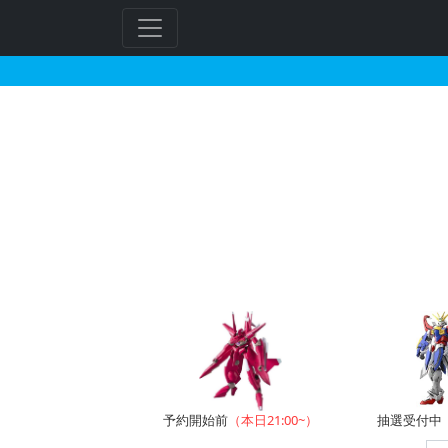
ナラティブガンダムA装
フ
リ
ー
ワ
ー
ド
検
索
予約開始前
（本日21:00~）
抽選受付中（~8