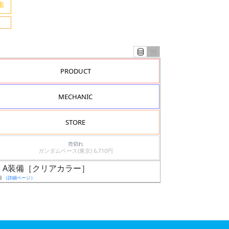
PRODUCT
MECHANIC
STORE
売切れ
ガンダムベース(東京) 6,710円
ダム A装備［クリアカラー］
日
（詳細ページ）