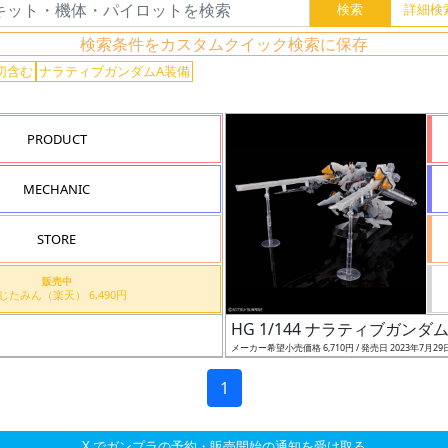
検索条件をカスタムクイック検索に保存
切含む
ナラティブガンダムA装備
PRODUCT
MECHANIC
STORE
販売中
でじたみん（楽天） 6,490円
HG 1/144 ナラティブガン
メーカー希望小売価格 6,710円 / 発売日 2023年7月29
1
X でガンプラの予約・販売開始の通知を受け取る