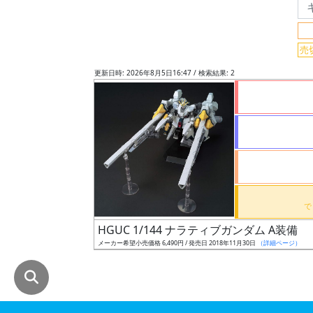
グ
レ
売
ー
ド
更新日時: 2026年8月5日16:47 / 検索結果: 2
ス
ケ
ー
ル
HGUC 1/144 ナラティブガンダム A装備
成
メーカー希望小売価格 6,490円 / 発売日 2018年11月30日
（詳細ページ）
形
色