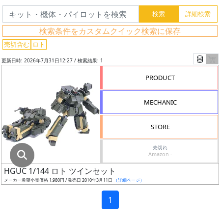
グ
レ
検索条件をカスタムクイック検索に保存
ー
ド
売切含む
ロト
更新日時: 2026年7月31日12:27 / 検索結果: 1
PRODUCT
ス
ケ
MECHANIC
ー
ル
STORE
売切れ
Amazon -
成
HGUC 1/144 ロト ツインセット
形
メーカー希望小売価格 1,980円 / 発売日 2010年3月11日
（詳細ページ）
色
1