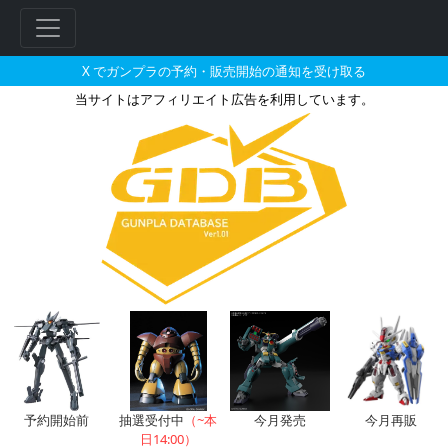
X でガンプラの予約・販売開始の通知を受け取る
当サイトはアフィリエイト広告を利用しています。
ロトのガンプラの販売・再販・予
フ
リ
ー
ワ
ー
ド
検
索
予約開始前
抽選受付中
（~本
今月発売
今月再販
日14:00）