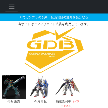
X でガンプラの予約・販売開始の通知を受け取る
当サイトはアフィリエイト広告を利用しています。
GunplaDatabase -ガンプ
フ
リ
ー
ワ
ー
ド
検
索
今月発売
今月再販
抽選受付中
（~本
日15:00）