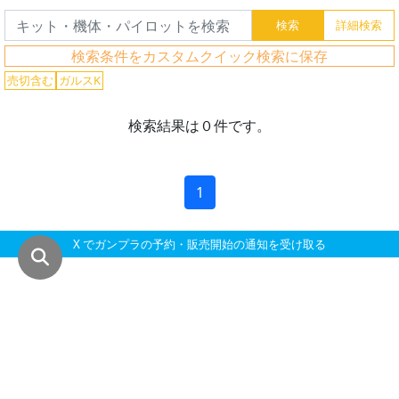
グ
レ
ー
検索条件をカスタムクイック検索に保存
ド
売切含む
ガルスK
検索結果は０件です。
ス
ケ
1
ー
ル
X でガンプラの予約・販売開始の通知を受け取る
成
形
色