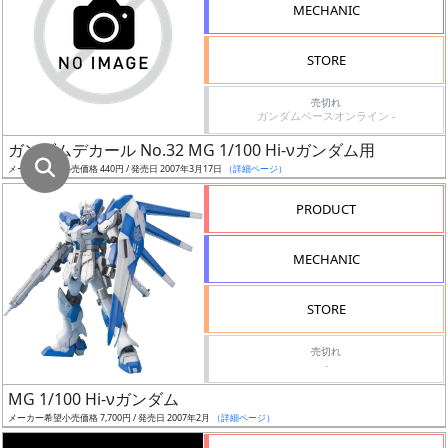
割
MECHANIC
引
STORE
売切れ
販
ガンダムベースオンライン -
路
ガンダムデカール No.32 MG 1/100 Hi-νガンダム用
メーカー希望小売価格 440円 / 発売日 2007年3月17日
（詳細ページ）
PRODUCT
店
舗
MECHANIC
STORE
指
売切れ
-
定
し
MG 1/100 Hi-νガンダム
た
メーカー希望小売価格 7,700円 / 発売日 2007年2月
（詳細ページ）
店