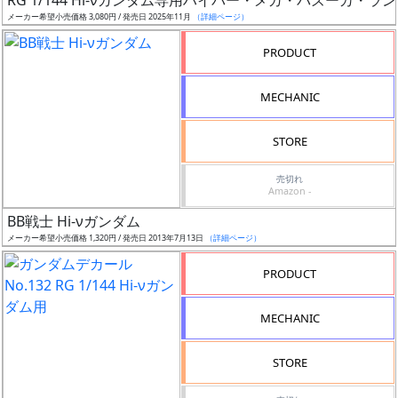
RG 1/144 Hi-νガンダム専用ハイパー・メガ・バズーカ
開
メーカー希望小売価格 3,080円 / 発売日 2025年11月
（詳細ページ）
始
PRODUCT
前
MECHANIC
抽
選
STORE
中
売切れ
在
Amazon -
庫
BB戦士 Hi-νガンダム
復
メーカー希望小売価格 1,320円 / 発売日 2013年7月13日
（詳細ページ）
活
PRODUCT
近
日
MECHANIC
発
売
STORE