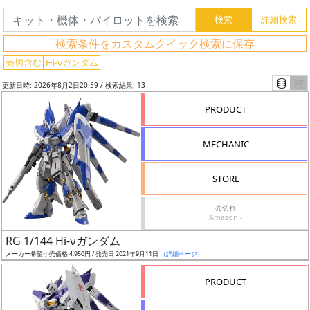
検索条件をカスタムクイック検索に保存
売切含む
Hi-νガンダム
更新日時: 2026年8月2日20:59 / 検索結果: 13
PRODUCT
MECHANIC
フ
リ
STORE
ー
ワ
売切れ
ー
Amazon -
ド
RG 1/144 Hi-νガンダム
検
メーカー希望小売価格 4,950円 / 発売日 2021年9月11日
（詳細ページ）
索
PRODUCT