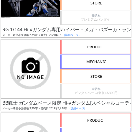
STORE
定
売切れ
発
プレミアムバンダイ -
売
RG 1/144 Hi-νガンダム専用ハイパー・メガ・バズーカ・ラ
時
メーカー希望小売価格 2,750円 / 発売日 2021年9月
（詳細ページ）
期
PRODUCT
MECHANIC
STORE
再
販
売切れ
ガンダムベース(東京) 3,300円
月
BB戦士 ガンダムベース限定 Hi-νガンダム[スペシャルコーテ
メーカー希望小売価格 3,300円 / 発売日 2019年5月18日
（詳細ページ）
PRODUCT