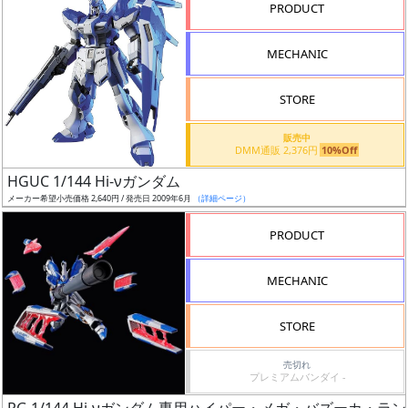
PRODUCT
シ
リ
MECHANIC
ー
ズ・
STORE
タ
イ
販売中
ト
DMM通販 2,376円
10%Off
ル
HGUC 1/144 Hi-νガンダム
メーカー希望小売価格 2,640円 / 発売日 2009年6月
（詳細ページ）
PRODUCT
状
況
MECHANIC
売
STORE
切
含
売切れ
プレミアムバンダイ -
む