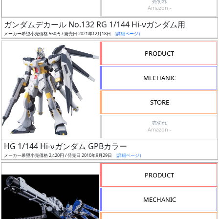
売切れ
Web
Amazon -
プッ
ガンダムデカール No.132 RG 1/144 Hi-νガンダム用
シュ
メーカー希望小売価格 550円 / 発売日 2021年12月18日
（詳細ページ）
通知
対象
PRODUCT
ギ
MECHANIC
ャ
ラ
STORE
リ
ー
売切れ
Amazon -
あ
り
HG 1/144 Hi-νガンダム GPBカラー
メーカー希望小売価格 2,420円 / 発売日 2010年9月29日
（詳細ページ）
価
PRODUCT
格
改
MECHANIC
定
予