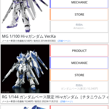
MECHANIC
グ
レ
STORE
ー
ド
売切れ
Amazon -
MG 1/100 Hi-νガンダム Ver.Ka
メーカー希望小売価格 8,140円 / 発売日 2014年8月30日
（詳細ページ）
ス
ケ
PRODUCT
ー
ル
MECHANIC
STORE
成
売切れ
形
ガンダムベース(東京) 10,340円
色
RG 1/144 ガンダムベース限定 Hi-νガンダム［チタニウム
メーカー希望小売価格 10,340円 / 発売日 2022年11月21日
（詳細ページ）