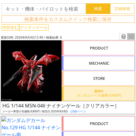
ワ
ー
検索条件をカスタムクイック検索に保存
ド
売切含む
ナイチンゲール
検
索
更新日時: 2026年8月4日12:40 / 検索結果: 6
PRODUCT
グ
MECHANIC
レ
ー
STORE
ド
販売中
ガンダムベース(福岡) 8,800円
HG 1/144 MSN-04Ⅱ ナイチンゲール［クリアカラー］
ス
メーカー希望小売価格 8,800円 / 発売日 2025年8月8日
（詳細ページ）
ケ
PRODUCT
ー
ル