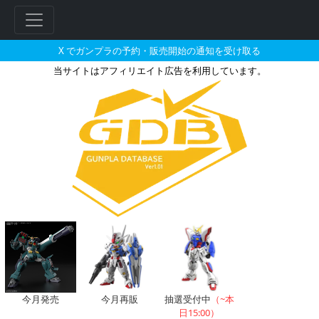
X でガンプラの予約・販売開始の通知を受け取る
当サイトはアフィリエイト広告を利用しています。
ナイチンゲールのガンプラの販売
フ
今月発売
今月再販
抽選受付中
（~本
リ
日15:00）
ー