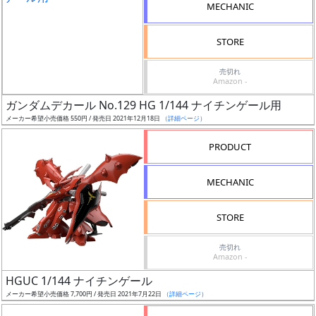
MECHANIC
STORE
成
形
売切れ
Amazon -
色
ガンダムデカール No.129 HG 1/144 ナイチンゲール用
メーカー希望小売価格 550円 / 発売日 2021年12月18日
（詳細ページ）
シ
PRODUCT
リ
ー
MECHANIC
ズ・
タ
STORE
イ
ト
売切れ
Amazon -
ル
HGUC 1/144 ナイチンゲール
メーカー希望小売価格 7,700円 / 発売日 2021年7月22日
（詳細ページ）