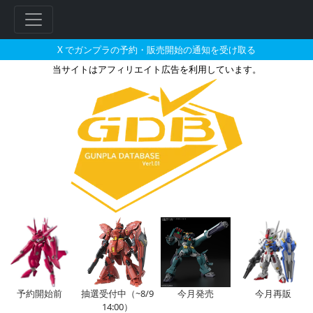
X でガンプラの予約・販売開始の通知を受け取る
当サイトはアフィリエイト広告を利用しています。
GNアーマー TYPE-Eのガンプ
フ
リ
ー
ワ
ー
ド
検
索
予約開始前
抽選受付中（~8/9
今月発売
今月再販
14:00）