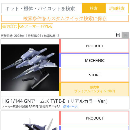
グ
検索条件をカスタムクイック検索に保存
レ
売切含む
GNアーマー TYPE-E
ー
更新日時: 2025年11月6日8:04 / 検索結果: 2
ド
PRODUCT
MECHANIC
ス
ケ
STORE
ー
ル
販売中
プレミアムバンダイ 5,390円
HG 1/144 GNアームズ TYPE-E（リアルカラーVer.）
メーカー希望小売価格 5,390円 / 発売日 2014年5月
（詳細ページ）
成
形
PRODUCT
色