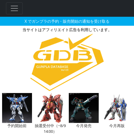
X でガンプラの予約・販売開始の通知を受け取る
当サイトはアフィリエイト広告を利用しています。
オーバーフラッグのガンプラの販
フ
リ
ー
ワ
ー
予約開始前
抽選受付中（~8/9
今月発売
今月再販
14:00）
ド