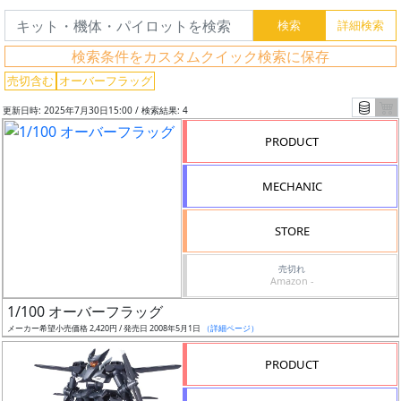
検
索
検索条件をカスタムクイック検索に保存
売切含む
オーバーフラッグ
更新日時: 2025年7月30日15:00 / 検索結果: 4
グ
レ
PRODUCT
ー
ド
MECHANIC
STORE
ス
売切れ
ケ
Amazon -
ー
1/100 オーバーフラッグ
ル
メーカー希望小売価格 2,420円 / 発売日 2008年5月1日
（詳細ページ）
PRODUCT
成