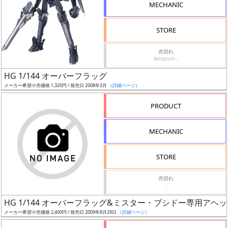
MECHANIC
形
色
STORE
売切れ
Amazon -
シ
HG 1/144 オーバーフラッグ
リ
メーカー希望小売価格 1,320円 / 発売日 2008年3月
（詳細ページ）
ー
ズ・
PRODUCT
タ
イ
MECHANIC
ト
ル
STORE
売切れ
-
状
HG 1/144 オーバーフラッグ&ミスター・ブシドー専用ア
況
メーカー希望小売価格 2,400円 / 発売日 2009年8月29日
（詳細ページ）